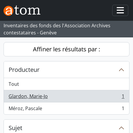
Skip to main content
Togg
Inventaires des fonds des l'Association Archives
contestataires - Genève
Affiner les résultats par :
Producteur
Tout
Glardon, Marie-Jo
1
, 1 résultats
Méroz, Pascale
1
, 1 résultats
Sujet