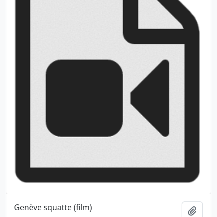
Genève squatte (film)
Ajout