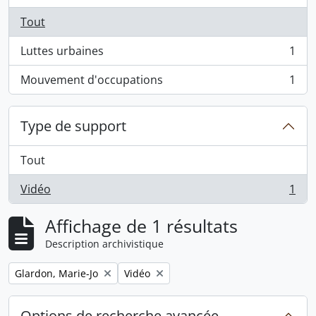
Tout
Luttes urbaines
1
, 1 résultats
Mouvement d'occupations
1
, 1 résultats
Type de support
Tout
Vidéo
1
, 1 résultats
Affichage de 1 résultats
Description archivistique
Remove filter:
Remove filter:
Glardon, Marie-Jo
Vidéo
Options de recherche avancée