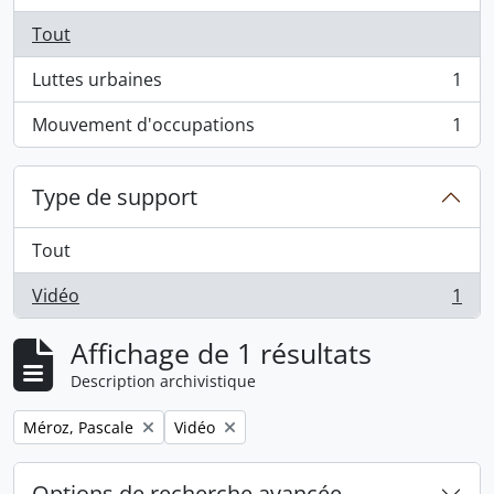
Tout
Luttes urbaines
1
, 1 résultats
Mouvement d'occupations
1
, 1 résultats
Type de support
Tout
Vidéo
1
, 1 résultats
Affichage de 1 résultats
Description archivistique
Remove filter:
Remove filter:
Méroz, Pascale
Vidéo
Options de recherche avancée