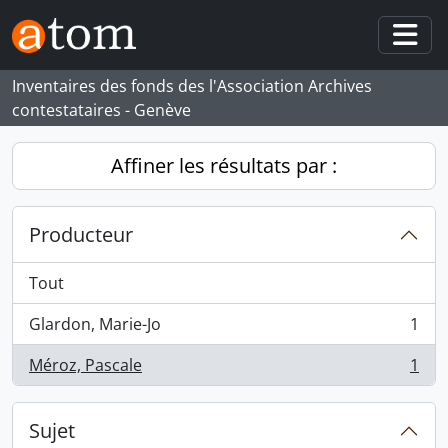
Skip to main content
Togg
Inventaires des fonds des l'Association Archives
contestataires - Genève
Affiner les résultats par :
Producteur
Tout
Glardon, Marie-Jo
1
, 1 résultats
Méroz, Pascale
1
, 1 résultats
Sujet