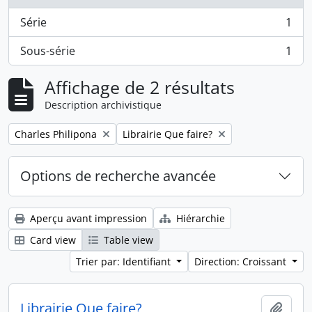
Série
1
, 1 résultats
Sous-série
1
, 1 résultats
Affichage de 2 résultats
Description archivistique
Remove filter:
Remove filter:
Charles Philipona
Librairie Que faire?
Options de recherche avancée
Aperçu avant impression
Hiérarchie
Card view
Table view
Trier par: Identifiant
Direction: Croissant
Librairie Que faire?
Ajout