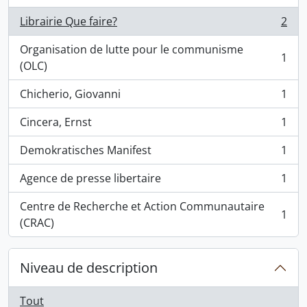
Librairie Que faire?
2
, 2 résultats
Organisation de lutte pour le communisme
1
, 1 résultats
(OLC)
Chicherio, Giovanni
1
, 1 résultats
Cincera, Ernst
1
, 1 résultats
Demokratisches Manifest
1
, 1 résultats
Agence de presse libertaire
1
, 1 résultats
Centre de Recherche et Action Communautaire
1
, 1 résultats
(CRAC)
Niveau de description
Tout