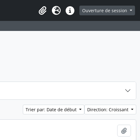
ge
Ouverture de session
Presse-papier
Langue
Liens rapides
Trier par: Date de début
Direction: Croissant
Ajout