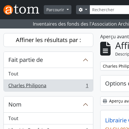
Skip to main content
Rechercher
Search options
Parcourir
Inventaires des fonds des l'Association Arch
Aperçu avan
Affiner les résultats par :
Aff
Descrip
Fait partie de
Remove filter:
Charles Phili
Tout
Options 
Charles Philipona
1
, 1 résultats
Aperçu av
Nom
Tout
Librairie