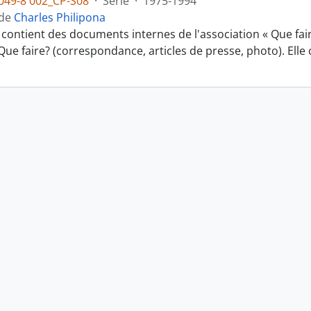
049-8 002_CP-S08
·
Série
·
1975-1994
 de
Charles Philipona
 contient des documents internes de l'association « Que fai
e Que faire? (correspondance, articles de presse, photo). El