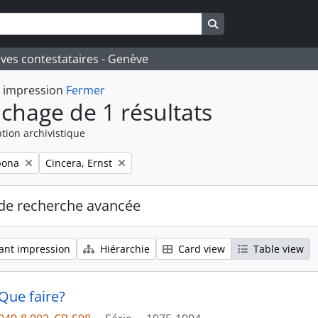
Search in browse pa
ives contestataires - Genève
t impression
Fermer
ichage de 1 résultats
tion archivistique
Remove filter:
pona
Cincera, Ernst
de recherche avancée
ant impression
Hiérarchie
Card view
Table view
 Que faire?