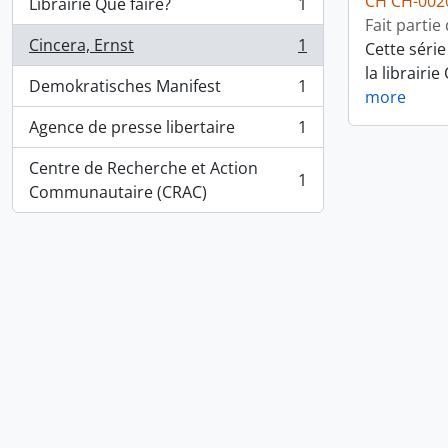
CH CH-002
Librairie Que faire?
1
, 1 résultats
Fait partie
Cincera, Ernst
1
Cette série
, 1 résultats
la librairi
Demokratisches Manifest
1
, 1 résultats
more
Agence de presse libertaire
1
, 1 résultats
Centre de Recherche et Action
1
, 1 résultats
Communautaire (CRAC)