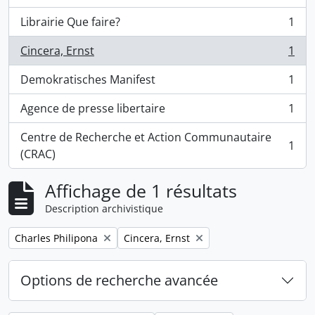
Librairie Que faire?
1
, 1 résultats
Cincera, Ernst
1
, 1 résultats
Demokratisches Manifest
1
, 1 résultats
Agence de presse libertaire
1
, 1 résultats
Centre de Recherche et Action Communautaire
1
, 1 résultats
(CRAC)
Affichage de 1 résultats
Description archivistique
Remove filter:
Remove filter:
Charles Philipona
Cincera, Ernst
Options de recherche avancée