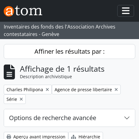
Skip to main content
Togg
Inventaires des fonds des l'Association Archives
contestataires - Genève
Affiner les résultats par :
Affichage de 1 résultats
Description archivistique
Remove filter:
Remove filter:
Charles Philipona
Agence de presse libertaire
Remove filter:
Série
Options de recherche avancée
Aperçu avant impression
Hiérarchie