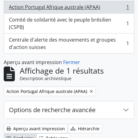
Action Portugal Afrique australe (APAA)
1
, 1 résultats
Comité de solidarité avec le peuple brésilien
1
, 1 résultats
(CSPB)
Centrale d'alerte des mouvements et groupes
1
, 1 résultats
d'action suisses
Aperçu avant impression
Fermer
Affichage de 1 résultats
Description archivistique
Remove filter:
Action Portugal Afrique australe (APAA)
Options de recherche avancée
Aperçu avant impression
Hiérarchie