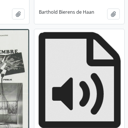
Barthold Bierens de Haan
Ajouter au presse-papier
Ajout