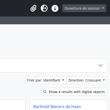
ge
Ouverture de session
Presse-papier
Langue
Liens rapides
Trier par: Identifiant
Direction: Croissant
Show 4 results with digital objects
Barthold Bierens de Haan