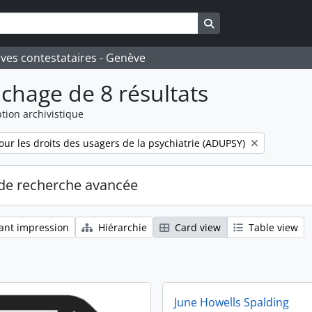
Search in browse pa
ives contestataires - Genève
ichage de 8 résultats
tion archivistique
our les droits des usagers de la psychiatrie (ADUPSY)
de recherche avancée
ant impression
Hiérarchie
Card view
Table view
June Howells Spalding