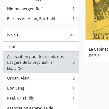
, 1 résultats
Himmelberger, Rolf
1
, 1 résultats
Bierens de Haan, Barthold
1
, 1 résultats
Nom
Tout
Le Cabinet
partie 1
Association pour les droits des
usagers de la psychiatrie
8
, 8 résultats
(ADUPSY)
Urban, Alain
3
, 3 résultats
Bon Sang!
1
, 1 résultats
Réal, Grisélidis
1
, 1 résultats
Association genevoise de