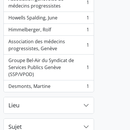
1
, 1 résultats
médecins progressistes
Howells Spalding, June
1
, 1 résultats
Himmelberger, Rolf
1
, 1 résultats
Association des médecins
1
, 1 résultats
progressistes, Genève
Groupe Bel-Air du Syndicat de
Services Publics Genève
1
, 1 résultats
(SSP/VPOD)
Desmonts, Martine
1
, 1 résultats
Lieu
Sujet