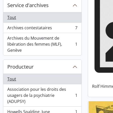
Service d'archives
Tout
Archives contestataires
7
, 7 résultats
Archives du Mouvement de
libération des femmes (MLF),
1
, 1 résultats
Genève
Producteur
Tout
Rolf Himm
Association pour les droits des
usagers de la psychiatrie
1
, 1 résultats
(ADUPSY)
Howells Spalding, June
1