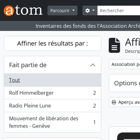
Skip to main content
Rechercher
Search options
Parcourir
Inventaires des fonds des l'Association Arch
Aff
Affiner les résultats par :
Descrip
Fait partie de
Remove filter:
Association p
Tout
Options 
Rolf Himmelberger
2
, 2 résultats
Aperçu av
Radio Pleine Lune
2
, 2 résultats
Mouvement de libération des
1
, 1 résultats
femmes - Genève