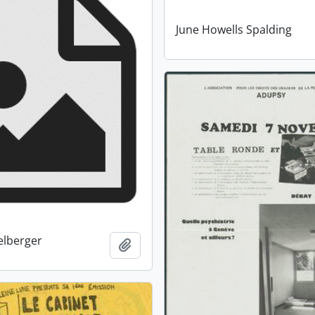
June Howells Spalding
elberger
Ajouter au presse-papier