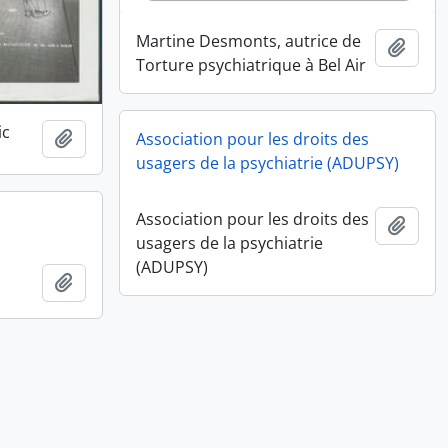
Martine Desmonts, autrice de
Ajout
Torture psychiatrique à Bel Air
ic
Ajouter au presse-papier
Association pour les droits des
usagers de la psychiatrie (ADUPSY)
Association pour les droits des
Ajout
usagers de la psychiatrie
(ADUPSY)
Ajouter au presse-papier