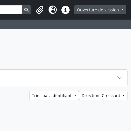
Search in browse page
Ouverture de session
Presse-papier
Langue
Liens rapides
Trier par: Identifiant
Direction: Croissant