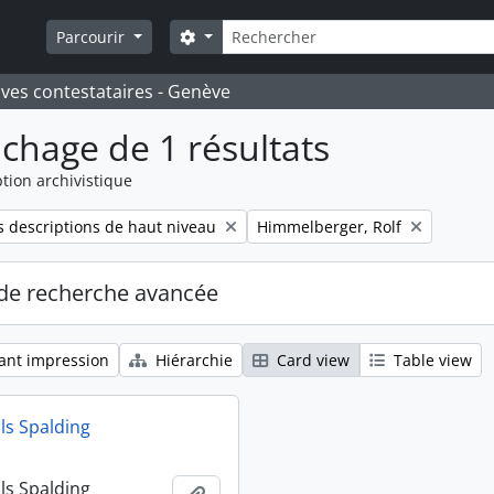
Rechercher
Search options
Parcourir
ives contestataires - Genève
ichage de 1 résultats
tion archivistique
Remove filter:
 descriptions de haut niveau
Himmelberger, Rolf
de recherche avancée
ant impression
Hiérarchie
Card view
Table view
ls Spalding
ls Spalding