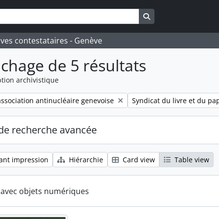
Search in browse pa
ives contestataires - Genève
ichage de 5 résultats
tion archivistique
Remove filter:
ssociation antinucléaire genevoise
Syndicat du livre et du pap
de recherche avancée
ant impression
Hiérarchie
Card view
Table view
s avec objets numériques