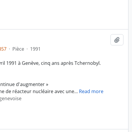
Ajout
357
·
Pièce
·
1991
vril 1991 à Genève, cinq ans après Tchernobyl.
ontinue d'augmenter »
e de réacteur nucléaire avec une
…
Read more
 genevoise