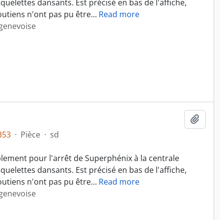
quelettes dansants. Est précisé en bas de l'affiche,
soutiens n'ont pas pu être
…
Read more
 genevoise
Ajout
353
·
Pièce
·
sd
lement pour l'arrêt de Superphénix à la centrale
quelettes dansants. Est précisé en bas de l'affiche,
soutiens n'ont pas pu être
…
Read more
 genevoise