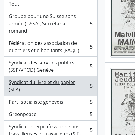
Tout
Groupe pour une Suisse sans
armée (GSSA), Secrétariat
5
, 5 résultats
romand
Fédération des association de
5
, 5 résultats
quartiers et d’habitants (FAQH)
Syndicat des services publics
5
, 5 résultats
(SSP/VPOD) Genève
Syndicat du livre et du papier
5
, 5 résultats
(SLP)
Parti socialiste genevois
5
, 5 résultats
Greenpeace
5
, 5 résultats
Syndicat interprofessionnel de
5
, 5 résultats
travailleuses et travailleurs (SIT)