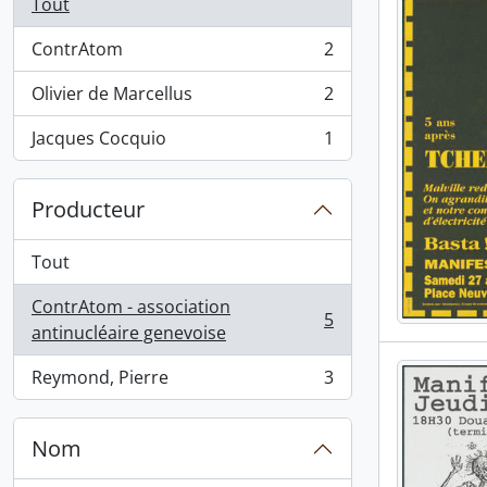
Tout
ContrAtom
2
, 2 résultats
Olivier de Marcellus
2
, 2 résultats
Jacques Cocquio
1
, 1 résultats
Producteur
Tout
ContrAtom - association
5
, 5 résultats
antinucléaire genevoise
Reymond, Pierre
3
, 3 résultats
Nom