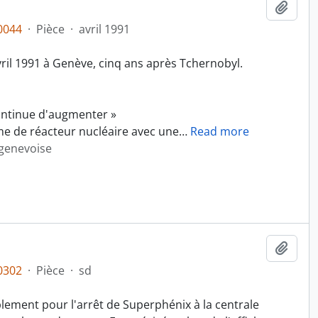
Ajout
0044
·
Pièce
·
avril 1991
vril 1991 à Genève, cinq ans après Tchernobyl.
ontinue d'augmenter »
e de réacteur nucléaire avec une
…
Read more
 genevoise
Ajout
0302
·
Pièce
·
sd
lement pour l'arrêt de Superphénix à la centrale