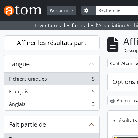
Skip to main content
Rechercher
Search options
Parcourir
Inventaires des fonds des l'Association Arch
Aff
Affiner les résultats par :
Descrip
Langue
Remove filter:
ContrAtom - a
Fichiers uniques
5
Options 
, 5 résultats
Français
5
, 5 résultats
Aperçu av
Anglais
3
, 3 résultats
5 résultat
Fait partie de