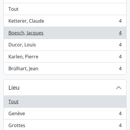
Tout
Ketterer, Claude
4
, 4 résultats
Boesch, Jacques
4
, 4 résultats
Ducor, Louis
4
, 4 résultats
Karlen, Pierre
4
, 4 résultats
Brülhart, Jean
4
, 4 résultats
Lieu
Tout
Genève
4
, 4 résultats
Grottes
4
, 4 résultats