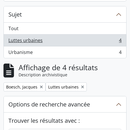
Sujet
Tout
Luttes urbaines
4
, 4 résultats
Urbanisme
4
, 4 résultats
Affichage de 4 résultats
Description archivistique
Remove filter:
Remove filter:
Boesch, Jacques
Luttes urbaines
Options de recherche avancée
Trouver les résultats avec :