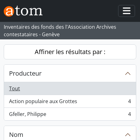
Skip to main content
Togg
Inventaires des fonds des l'Association Archives
contestataires - Genève
Affiner les résultats par :
Producteur
Tout
Action populaire aux Grottes
4
, 4 résultats
Gfeller, Philippe
4
, 4 résultats
Nom