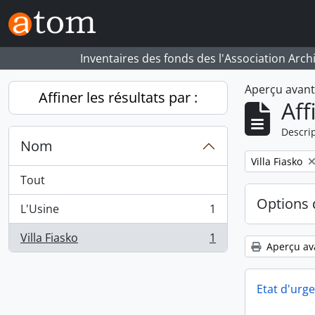
Skip to main content
Inventaires des fonds des l'Association Arch
Aperçu avan
Affiner les résultats par :
Aff
Descrip
Nom
Remove filter:
Villa Fiasko
Tout
Options 
L'Usine
1
, 1 résultats
Villa Fiasko
1
, 1 résultats
Aperçu av
Etat d'urg