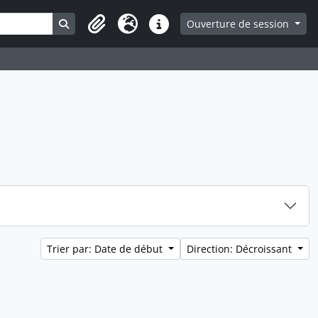
Search in browse page
Ouverture de session
Presse-papier
Langue
Liens rapides
Trier par: Date de début
Direction: Décroissant