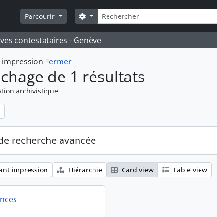
Rechercher
Search options
Parcourir
ives contestataires - Genève
t impression
Fermer
ichage de 1 résultats
tion archivistique
de recherche avancée
ant impression
Hiérarchie
Card view
Table view
ences