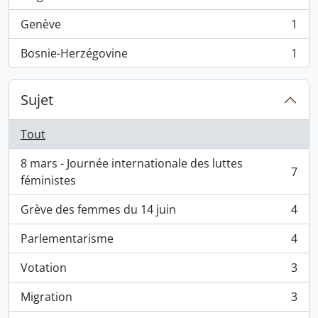
, 3 résultats
Genève
1
, 1 résultats
Bosnie-Herzégovine
1
, 1 résultats
Sujet
Tout
8 mars - Journée internationale des luttes
7
, 7 résultats
féministes
Grève des femmes du 14 juin
4
, 4 résultats
Parlementarisme
4
, 4 résultats
Votation
3
, 3 résultats
Migration
3
, 3 résultats