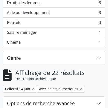
Droits des femmes
3
, 3 résultats
Aide au développement
3
, 3 résultats
Retraite
3
, 3 résultats
Salaire ménager
1
, 1 résultats
Cinéma
1
, 1 résultats
Genre
Affichage de 22 résultats
Description archivistique
Remove filter:
Remove filter:
Collectif 14 juin
Avec objets numériques
Options de recherche avancée