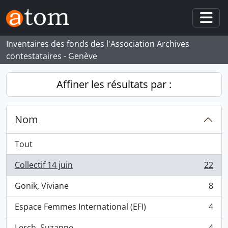
Skip to main content
Togg
Inventaires des fonds des l'Association Archives
contestataires - Genève
Affiner les résultats par :
Nom
Tout
Collectif 14 juin
22
, 22 résultats
Gonik, Viviane
8
, 8 résultats
Espace Femmes International (EFI)
4
, 4 résultats
Lerch, Suzanne
4