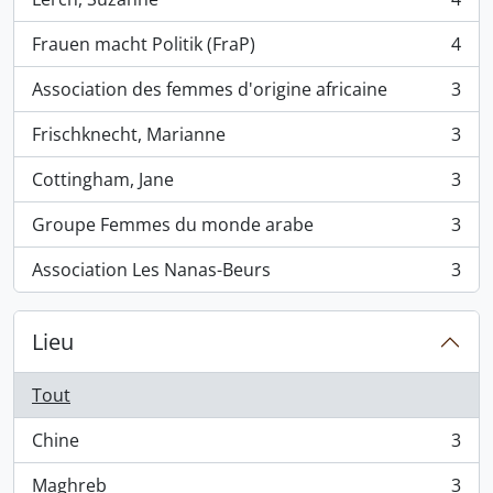
, 4 résultats
Frauen macht Politik (FraP)
4
, 4 résultats
Association des femmes d'origine africaine
3
, 3 résultats
Frischknecht, Marianne
3
, 3 résultats
Cottingham, Jane
3
, 3 résultats
Groupe Femmes du monde arabe
3
, 3 résultats
Association Les Nanas-Beurs
3
, 3 résultats
Lieu
Tout
Chine
3
, 3 résultats
Maghreb
3