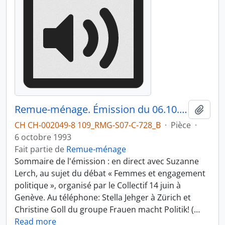
Remue-ménage. Émission du 06.10.1993 4/4
Ajout
CH CH-002049-8 109_RMG-S07-C-728_B
·
Pièce
·
6 octobre 1993
Fait partie de
Remue-ménage
Sommaire de l'émission : en direct avec Suzanne
Lerch, au sujet du débat « Femmes et engagement
politique », organisé par le Collectif 14 juin à
Genève. Au téléphone: Stella Jehger à Zürich et
Christine Goll du groupe Frauen macht Politik! (
…
Read more