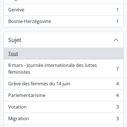
, 3 résultats
Genève
1
, 1 résultats
Bosnie-Herzégovine
1
, 1 résultats
Sujet
Tout
8 mars - Journée internationale des luttes
7
, 7 résultats
féministes
Grève des femmes du 14 juin
4
, 4 résultats
Parlementarisme
4
, 4 résultats
Votation
3
, 3 résultats
Migration
3
, 3 résultats