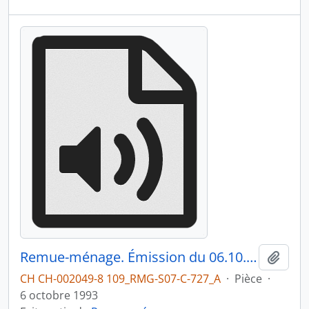
Remue-ménage. Émission du 06.10.1993 1/4
Ajout
CH CH-002049-8 109_RMG-S07-C-727_A
·
Pièce
·
6 octobre 1993