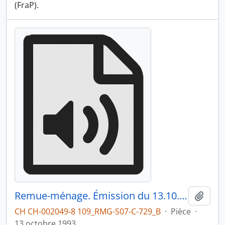
(FraP).
Remue-ménage. Émission du 13.10.1993 2/3
Ajout
CH CH-002049-8 109_RMG-S07-C-729_B
·
Pièce
·
13 octobre 1993