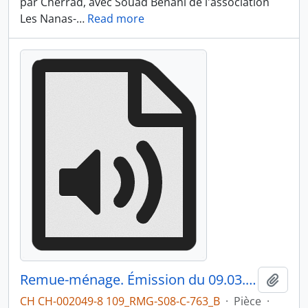
par Cherrad, avec Souad Benani de l'association
Les Nanas-
…
Read more
Remue-ménage. Émission du 09.03.1994 2/3
Ajout
CH CH-002049-8 109_RMG-S08-C-763_B
·
Pièce
·