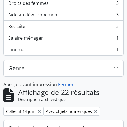
Droits des femmes
3
, 3 résultats
Aide au développement
3
, 3 résultats
Retraite
3
, 3 résultats
Salaire ménager
1
, 1 résultats
Cinéma
1
, 1 résultats
Genre
Aperçu avant impression
Fermer
Affichage de 22 résultats
Description archivistique
Remove filter:
Remove filter:
Collectif 14 juin
Avec objets numériques