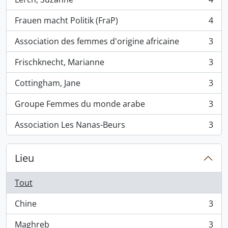
, 4 résultats
Frauen macht Politik (FraP)
4
, 4 résultats
Association des femmes d'origine africaine
3
, 3 résultats
Frischknecht, Marianne
3
, 3 résultats
Cottingham, Jane
3
, 3 résultats
Groupe Femmes du monde arabe
3
, 3 résultats
Association Les Nanas-Beurs
3
, 3 résultats
Lieu
Tout
Chine
3
, 3 résultats
Maghreb
3