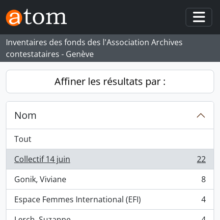
Skip to main content
Togg
Inventaires des fonds des l'Association Archives
contestataires - Genève
Affiner les résultats par :
Nom
Tout
Collectif 14 juin
22
, 22 résultats
Gonik, Viviane
8
, 8 résultats
Espace Femmes International (EFI)
4
, 4 résultats
Lerch, Suzanne
4