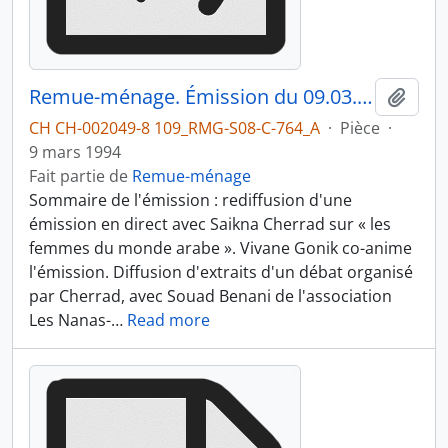
Remue-ménage. Émission du 09.03.1994 3/3
Ajout
CH CH-002049-8 109_RMG-S08-C-764_A
·
Pièce
·
9 mars 1994
Fait partie de
Remue-ménage
Sommaire de l'émission : rediffusion d'une
émission en direct avec Saikna Cherrad sur « les
femmes du monde arabe ». Vivane Gonik co-anime
l'émission. Diffusion d'extraits d'un débat organisé
par Cherrad, avec Souad Benani de l'association
Les Nanas-
…
Read more