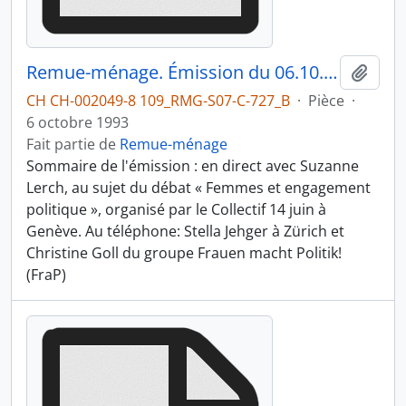
Remue-ménage. Émission du 06.10.1993 2/4
Ajout
CH CH-002049-8 109_RMG-S07-C-727_B
·
Pièce
·
6 octobre 1993
Fait partie de
Remue-ménage
Sommaire de l'émission : en direct avec Suzanne
Lerch, au sujet du débat « Femmes et engagement
politique », organisé par le Collectif 14 juin à
Genève. Au téléphone: Stella Jehger à Zürich et
Christine Goll du groupe Frauen macht Politik!
(FraP)