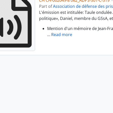
CH CH-002049-8 062_ADPS-S01-C-319
·
Part of
Association de défense des pri
L'émission est intitulée: Taule ondulée.
politique», Daniel, membre du GSsA, et 
Mention d'un mémoire de Jean-Fran
…
Read more