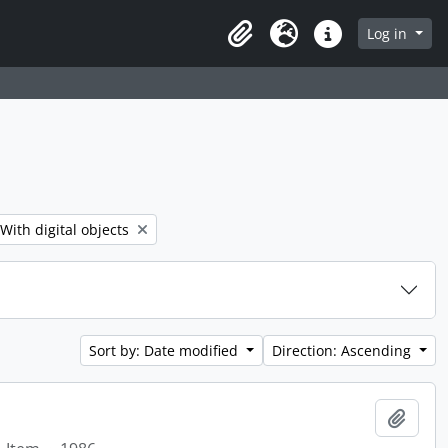
Log in
Clipboard
Language
Quick links
Remove filter:
With digital objects
Sort by: Date modified
Direction: Ascending
Add t