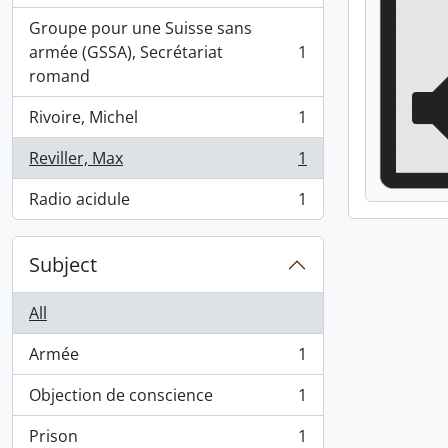
Groupe pour une Suisse sans
armée (GSSA), Secrétariat
1
, 1 results
romand
Rivoire, Michel
1
, 1 results
Reviller, Max
1
, 1 results
Radio acidule
1
, 1 results
Subject
All
Armée
1
, 1 results
Objection de conscience
1
, 1 results
Prison
1
, 1 results