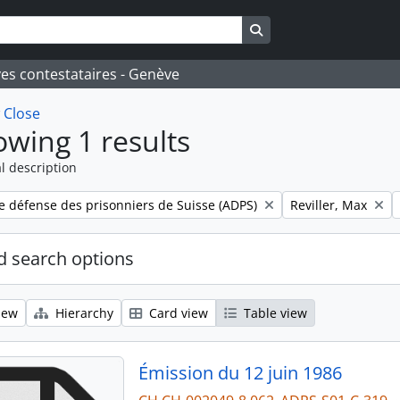
Search in browse page
ves contestataires - Genève
w
Close
wing 1 results
l description
Remove filter:
e défense des prisonniers de Suisse (ADPS)
Reviller, Max
 search options
iew
Hierarchy
Card view
Table view
Émission du 12 juin 1986