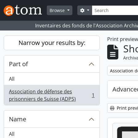
Skip to main content
Search
Search options
Browse
Inventaires des fonds de l'Association Archi
Print previe
Narrow your results by:
Sho
Archiva
Part of
Remove filter:
Association d
All
Advanced
Association de défense des
1
, 1 results
prisonniers de Suisse (ADPS)
Print prev
Name
All