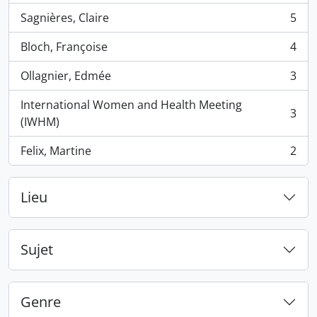
Sagnières, Claire
5
, 5 résultats
Bloch, Françoise
4
, 4 résultats
Ollagnier, Edmée
3
, 3 résultats
International Women and Health Meeting
3
, 3 résultats
(IWHM)
Felix, Martine
2
, 2 résultats
Lieu
Sujet
Genre