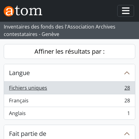
Skip to main content
Togg
Inventaires des fonds des l'Association Archives
contestataires - Genève
Affiner les résultats par :
Langue
Fichiers uniques
28
, 28 résultats
Français
28
, 28 résultats
Anglais
1
, 1 résultats
Fait partie de