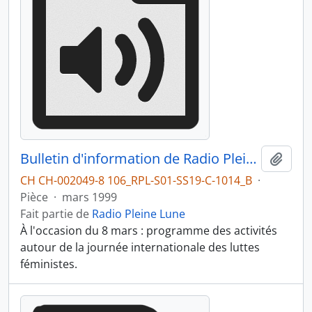
Bulletin d'information de Radio Pleine Lune du 03.1999
Ajout
CH CH-002049-8 106_RPL-S01-SS19-C-1014_B
·
Pièce
·
mars 1999
Fait partie de
Radio Pleine Lune
À l'occasion du 8 mars : programme des activités
autour de la journée internationale des luttes
féministes.