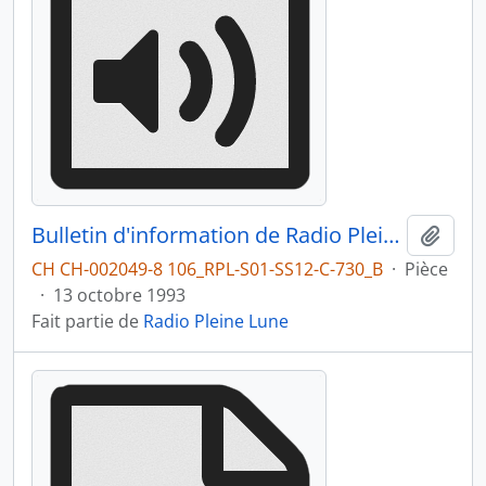
Bulletin d'information de Radio Pleine Lune du 13.10.1993
Ajout
CH CH-002049-8 106_RPL-S01-SS12-C-730_B
·
Pièce
·
13 octobre 1993
Fait partie de
Radio Pleine Lune