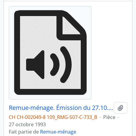
Remue-ménage. Émission du 27.10.1993 2/3
Ajout
CH CH-002049-8 109_RMG-S07-C-733_B
·
Pièce
·
27 octobre 1993
Fait partie de
Remue-ménage