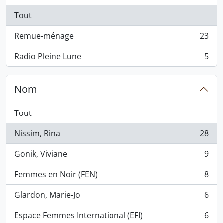
Tout
Remue-ménage
23
, 23 résultats
Radio Pleine Lune
5
, 5 résultats
Nom
Tout
Nissim, Rina
28
, 28 résultats
Gonik, Viviane
9
, 9 résultats
Femmes en Noir (FEN)
8
, 8 résultats
Glardon, Marie-Jo
6
, 6 résultats
Espace Femmes International (EFI)
6
, 6 résultats