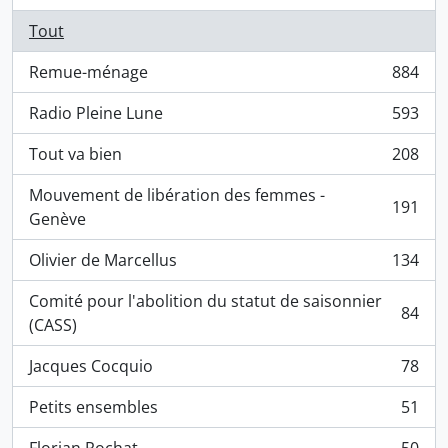
Tout
Remue-ménage
884
, 884 résultats
Radio Pleine Lune
593
, 593 résultats
Tout va bien
208
, 208 résultats
Mouvement de libération des femmes -
191
, 191 résultats
Genève
Olivier de Marcellus
134
, 134 résultats
Comité pour l'abolition du statut de saisonnier
84
, 84 résultats
(CASS)
Jacques Cocquio
78
, 78 résultats
Petits ensembles
51
, 51 résultats