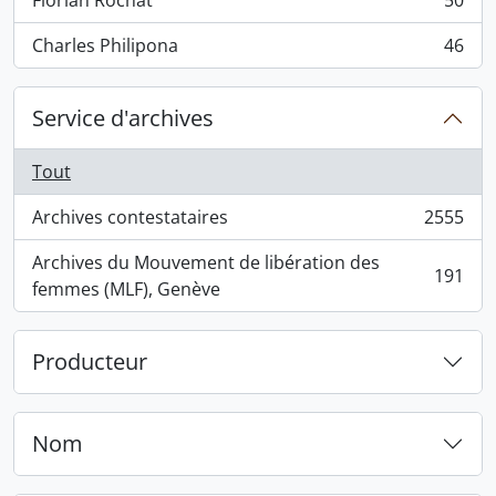
Florian Rochat
50
, 50 résultats
Charles Philipona
46
, 46 résultats
Service d'archives
Tout
Archives contestataires
2555
, 2555 résultats
Archives du Mouvement de libération des
191
, 191 résultats
femmes (MLF), Genève
Producteur
Nom