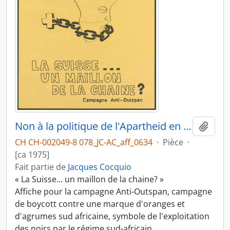
Non à la politique de l'Apartheid en Afrique du Sud
Ajout
CH CH-002049-8 078_JC-AC_aff_0634
·
Pièce
·
[ca 1975]
Fait partie de
Jacques Cocquio
« La Suisse... un maillon de la chaine? »
Affiche pour la campagne Anti-Outspan, campagne
de boycott contre une marque d'oranges et
d'agrumes sud africaine, symbole de l'exploitation
des noirs par le régime sud-africain.