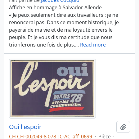
Fait partie de
Jacques Cocquio
Affiche en hommage à Salvador Allende.
« Je peux seulement dire aux travailleurs : je ne
renoncerai pas. Dans ce moment historique, je
payerai de ma vie et de ma loyauté envers le
peuple. Et je vous dis ma certitude que nous
trionferons une fois de plus.
…
Read more
Oui l'espoir
Ajout
CH CH-002049-8 078_JC-AC_aff_0699
·
Pièce
·