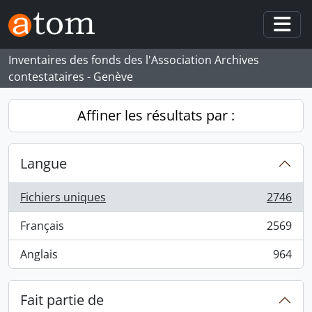
Skip to main content
Togg
Inventaires des fonds des l'Association Archives
contestataires - Genève
Affiner les résultats par :
Langue
Fichiers uniques
2746
, 2746 résultats
Français
2569
, 2569 résultats
Anglais
964
, 964 résultats
Fait partie de