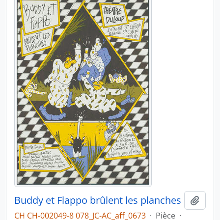
Buddy et Flappo brûlent les planches
Ajout
CH CH-002049-8 078_JC-AC_aff_0673
·
Pièce
·