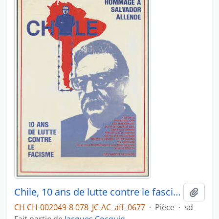
Chile, 10 ans de lutte contre le fascisme
Ajout
CH CH-002049-8 078_JC-AC_aff_0677
·
Pièce
·
sd