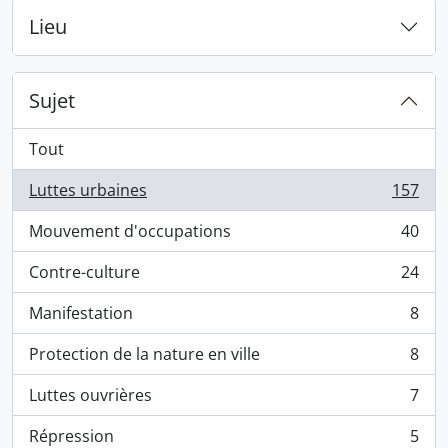
Lieu
Sujet
Tout
Luttes urbaines
157
, 157 résultats
Mouvement d'occupations
40
, 40 résultats
Contre-culture
24
, 24 résultats
Manifestation
8
, 8 résultats
Protection de la nature en ville
8
, 8 résultats
Luttes ouvrières
7
, 7 résultats
Répression
5
, 5 résultats