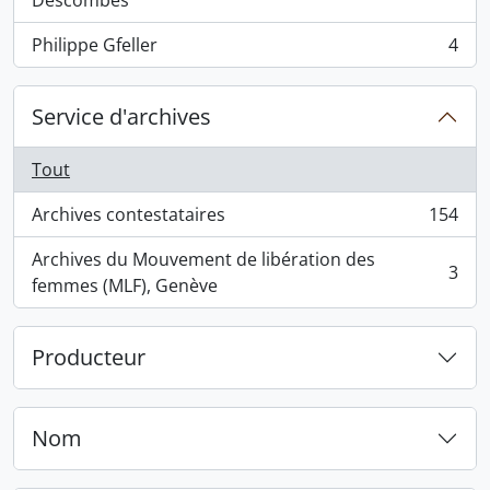
Descombes
Philippe Gfeller
4
, 4 résultats
Service d'archives
Tout
Archives contestataires
154
, 154 résultats
Archives du Mouvement de libération des
3
, 3 résultats
femmes (MLF), Genève
Producteur
Nom