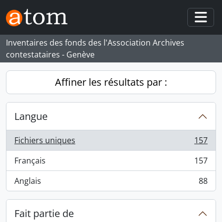
Skip to main content
Togg
Inventaires des fonds des l'Association Archives
contestataires - Genève
Affiner les résultats par :
Langue
Fichiers uniques
157
, 157 résultats
Français
157
, 157 résultats
Anglais
88
, 88 résultats
Fait partie de