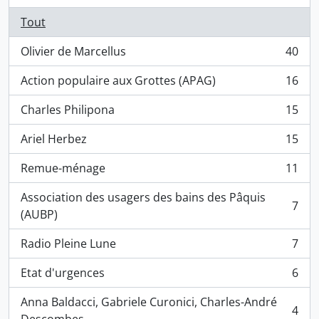
Tout
Olivier de Marcellus
40
, 40 résultats
Action populaire aux Grottes (APAG)
16
, 16 résultats
Charles Philipona
15
, 15 résultats
Ariel Herbez
15
, 15 résultats
Remue-ménage
11
, 11 résultats
Association des usagers des bains des Pâquis
7
, 7 résultats
(AUBP)
Radio Pleine Lune
7
, 7 résultats
Etat d'urgences
6
, 6 résultats
Anna Baldacci, Gabriele Curonici, Charles-André
4
, 4 résultats