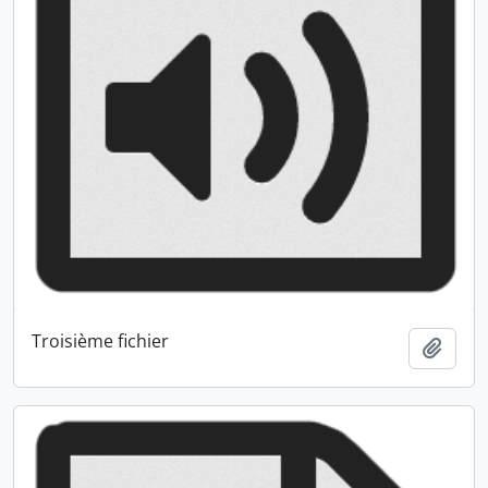
Troisième fichier
Ajout