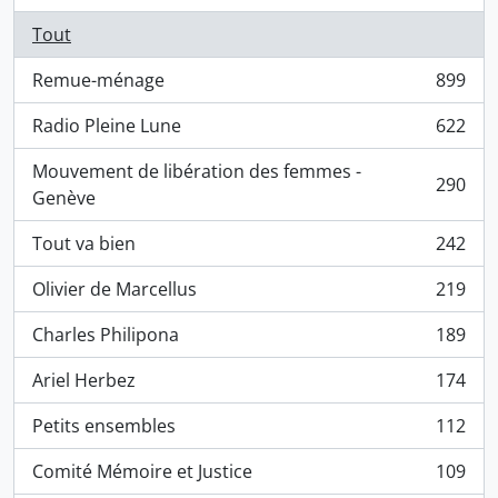
Tout
Remue-ménage
899
, 899 résultats
Radio Pleine Lune
622
, 622 résultats
Mouvement de libération des femmes -
290
, 290 résultats
Genève
Tout va bien
242
, 242 résultats
Olivier de Marcellus
219
, 219 résultats
Charles Philipona
189
, 189 résultats
Ariel Herbez
174
, 174 résultats
Petits ensembles
112
, 112 résultats
Comité Mémoire et Justice
109
, 109 résultats