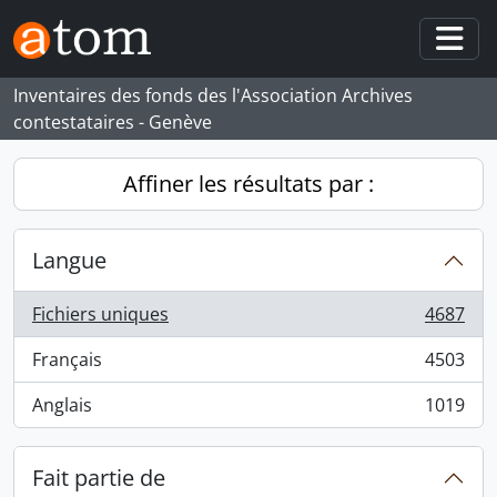
Skip to main content
Togg
Inventaires des fonds des l'Association Archives
contestataires - Genève
Affiner les résultats par :
Langue
Fichiers uniques
4687
, 4687 résultats
Français
4503
, 4503 résultats
Anglais
1019
, 1019 résultats
Fait partie de