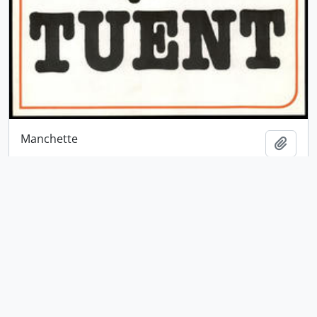
Manchette
Ajout