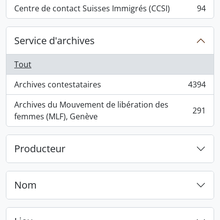
Centre de contact Suisses Immigrés (CCSI)
94
, 94 résultats
Service d'archives
Tout
Archives contestataires
4394
, 4394 résultats
Archives du Mouvement de libération des
291
, 291 résultats
femmes (MLF), Genève
Producteur
Nom