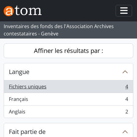
Skip to main content
Togg
Inventaires des fonds des l'Association Archives
contestataires - Genève
Affiner les résultats par :
Langue
Fichiers uniques
4
, 4 résultats
Français
4
, 4 résultats
Anglais
2
, 2 résultats
Fait partie de