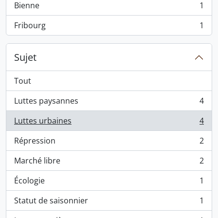
Bienne
1
, 1 résultats
Fribourg
1
, 1 résultats
Sujet
Tout
Luttes paysannes
4
, 4 résultats
Luttes urbaines
4
, 4 résultats
Répression
2
, 2 résultats
Marché libre
2
, 2 résultats
Écologie
1
, 1 résultats
Statut de saisonnier
1
, 1 résultats