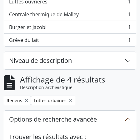
Luttes ouvrières
1
, 1 résultats
Centrale thermique de Malley
1
, 1 résultats
Burger et Jacobi
1
, 1 résultats
Grève du lait
1
, 1 résultats
Niveau de description
Affichage de 4 résultats
Description archivistique
Remove filter:
Remove filter:
Renens
Luttes urbaines
Options de recherche avancée
Trouver les résultats avec :