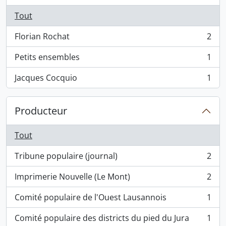
Tout
Florian Rochat
2
, 2 résultats
Petits ensembles
1
, 1 résultats
Jacques Cocquio
1
, 1 résultats
Producteur
Tout
Tribune populaire (journal)
2
, 2 résultats
Imprimerie Nouvelle (Le Mont)
2
, 2 résultats
Comité populaire de l'Ouest Lausannois
1
, 1 résultats
Comité populaire des districts du pied du Jura
1
, 1 résultats