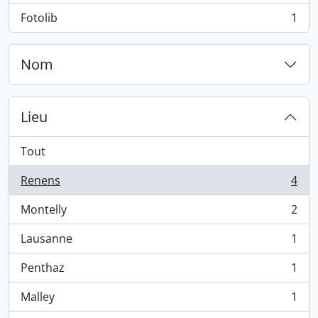
Fotolib
1
, 1 résultats
Nom
Lieu
Tout
Renens
4
, 4 résultats
Montelly
2
, 2 résultats
Lausanne
1
, 1 résultats
Penthaz
1
, 1 résultats
Malley
1
, 1 résultats