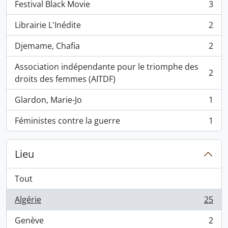
Festival Black Movie
3
, 3 résultats
Librairie L'Inédite
2
, 2 résultats
Djemame, Chafia
2
, 2 résultats
Association indépendante pour le triomphe des
2
, 2 résultats
droits des femmes (AITDF)
Glardon, Marie-Jo
1
, 1 résultats
Féministes contre la guerre
1
, 1 résultats
Lieu
Tout
Algérie
25
, 25 résultats
Genève
2
, 2 résultats