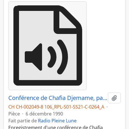
Conférence de Chafia Djemame, partie 1
Ajout
CH CH-002049-8 106_RPL-S01-SS21-C-0264_A
·
Pièce
·
6 décembre 1990
Fait partie de
Radio Pleine Lune
Enregistrement d'une conférence de Chafia