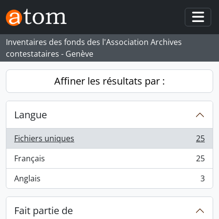
Skip to main content
Togg
Inventaires des fonds des l'Association Archives
contestataires - Genève
Affiner les résultats par :
Langue
Fichiers uniques
25
, 25 résultats
Français
25
, 25 résultats
Anglais
3
, 3 résultats
Fait partie de