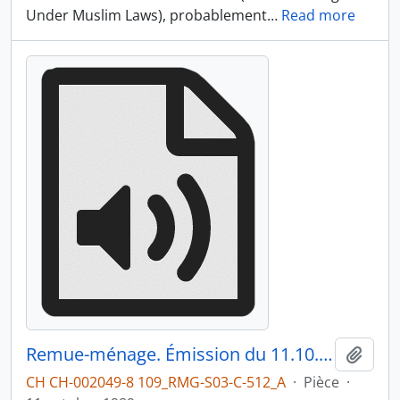
Under Muslim Laws), probablement
…
Read more
Remue-ménage. Émission du 11.10.1989 1/2
Ajout
CH CH-002049-8 109_RMG-S03-C-512_A
·
Pièce
·