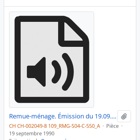
Remue-ménage. Émission du 19.09.1990 3/3
Ajout
CH CH-002049-8 109_RMG-S04-C-550_A
·
Pièce
·
19 septembre 1990