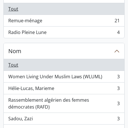
Tout
Remue-ménage
21
, 21 résultats
Radio Pleine Lune
4
, 4 résultats
Nom
Tout
Women Living Under Muslim Laws (WLUML)
3
, 3 résultats
Hélie-Lucas, Marieme
3
, 3 résultats
Rassemblement algérien des femmes
3
, 3 résultats
démocrates (RAFD)
Sadou, Zazi
3
, 3 résultats