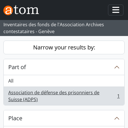
Skip to main content
Togg
Inventaires des fonds de l'Association Archives
contestataires - Genève
Narrow your results by:
Part of
All
Association de défense des prisonniers de
1
, 1 results
Suisse (ADPS)
Place