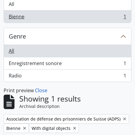
All
Bienne
1
, 1 results
Genre
All
Enregistrement sonore
1
, 1 results
Radio
1
, 1 results
Print preview
Close
Showing 1 results
Archival description
Remove filter:
Association de défense des prisonniers de Suisse (ADPS)
Remove filter:
Remove filter:
Bienne
With digital objects