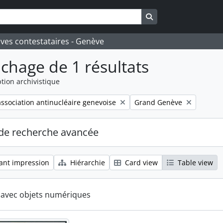
Search in browse pa
ives contestataires - Genève
ichage de 1 résultats
tion archivistique
Remove filter:
ssociation antinucléaire genevoise
Grand Genève
de recherche avancée
ant impression
Hiérarchie
Card view
Table view
s avec objets numériques