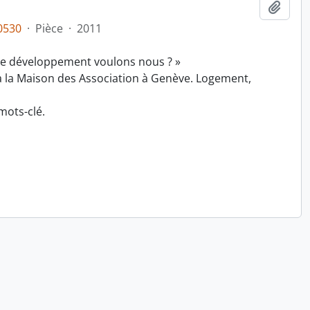
Ajout
0530
·
Pièce
·
2011
de développement voulons nous ? »
à la Maison des Association à Genève. Logement,
mots-clé.