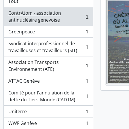
Tout
ContrAtom - association
1
, 1 résultats
antinucléaire genevoise
Greenpeace
1
, 1 résultats
Syndicat interprofessionnel de
1
, 1 résultats
travailleuses et travailleurs (SIT)
Association Transports
1
, 1 résultats
Environnement (ATE)
ATTAC Genève
1
, 1 résultats
Comité pour l'annulation de la
1
, 1 résultats
dette du Tiers-Monde (CADTM)
Uniterre
1
, 1 résultats
WWF Genève
1
, 1 résultats