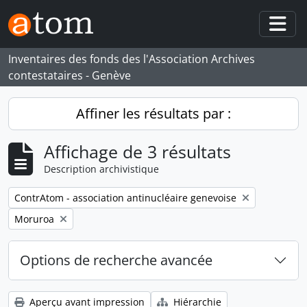
Skip to main content
Togg
Inventaires des fonds des l'Association Archives
contestataires - Genève
Affiner les résultats par :
Affichage de 3 résultats
Description archivistique
Remove filter:
ContrAtom - association antinucléaire genevoise
Remove filter:
Moruroa
Options de recherche avancée
Aperçu avant impression
Hiérarchie