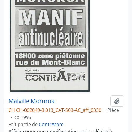
Malville Moruroa
Ajout
CH CH-002049-8 013_CAT-S03-AC_aff_0330
·
Pièce
·
ca 1995
Fait partie de
ContrAtom
Affiche pour une manifestation antinucléaire à