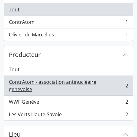
Tout
ContrAtom
1
, 1 résultats
Olivier de Marcellus
1
, 1 résultats
Producteur
Tout
ContrAtom - association antinucléaire
2
, 2 résultats
genevoise
WWF Genève
2
, 2 résultats
Les Verts Haute-Savoie
2
, 2 résultats
Lieu