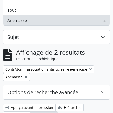
Tout
Anemasse
2
, 2 résultats
Sujet
Affichage de 2 résultats
Description archivistique
Remove filter:
ContrAtom - association antinucléaire genevoise
Remove filter:
Anemasse
Options de recherche avancée
Aperçu avant impression
Hiérarchie