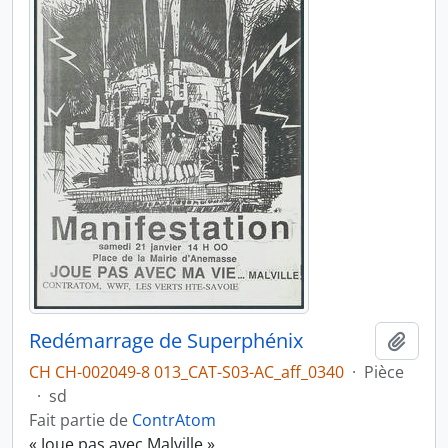
Redémarrage de Superphénix
Ajout
CH CH-002049-8 013_CAT-S03-AC_aff_0340
·
Pièce
·
sd
Fait partie de
ContrAtom
« Joue pas avec Malville »