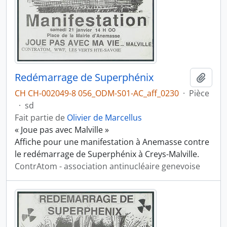
Redémarrage de Superphénix
Ajout
CH CH-002049-8 056_ODM-S01-AC_aff_0230
·
Pièce
·
sd
Fait partie de
Olivier de Marcellus
« Joue pas avec Malville »
Affiche pour une manifestation à Anemasse contre
le redémarrage de Superphénix à Creys-Malville.
ContrAtom - association antinucléaire genevoise