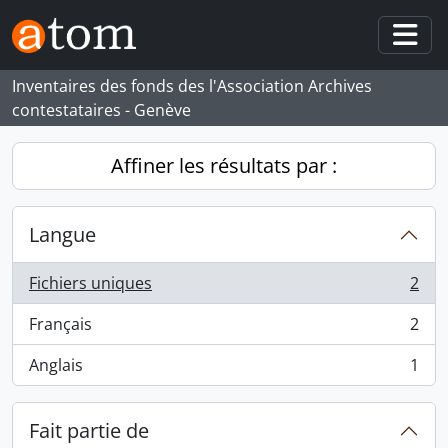
Skip to main content
Togg
Inventaires des fonds des l'Association Archives
contestataires - Genève
Affiner les résultats par :
Langue
Fichiers uniques
2
, 2 résultats
Français
2
, 2 résultats
Anglais
1
, 1 résultats
Fait partie de