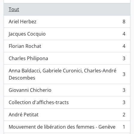
Tout
Ariel Herbez
8
, 8 résultats
Jacques Cocquio
4
, 4 résultats
Florian Rochat
4
, 4 résultats
Charles Philipona
3
, 3 résultats
Anna Baldacci, Gabriele Curonici, Charles-André
3
, 3 résultats
Descombes
Giovanni Chicherio
3
, 3 résultats
Collection d'affiches-tracts
3
, 3 résultats
André Petitat
2
, 2 résultats
Mouvement de libération des femmes - Genève
1
, 1 résultats