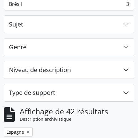
Brésil
3
, 3 résultats
Sujet
Genre
Niveau de description
Type de support
Affichage de 42 résultats
Description archivistique
Remove filter:
Espagne