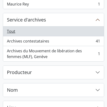
Maurice Rey
1
, 1 résultats
Service d'archives
Tout
Archives contestataires
41
, 41 résultats
Archives du Mouvement de libération des
1
, 1 résultats
femmes (MLF), Genève
Producteur
Nom