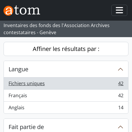
Skip to main content
Togg
Inventaires des fonds des l'Association Archives
contestataires - Genève
Affiner les résultats par :
Langue
Fichiers uniques
42
, 42 résultats
Français
42
, 42 résultats
Anglais
14
, 14 résultats
Fait partie de