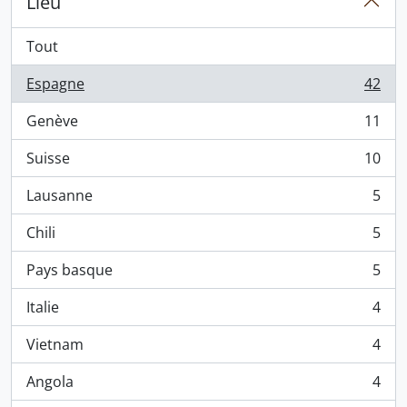
Lieu
Tout
Espagne
42
, 42 résultats
Genève
11
, 11 résultats
Suisse
10
, 10 résultats
Lausanne
5
, 5 résultats
Chili
5
, 5 résultats
Pays basque
5
, 5 résultats
Italie
4
, 4 résultats
Vietnam
4
, 4 résultats
Angola
4
, 4 résultats