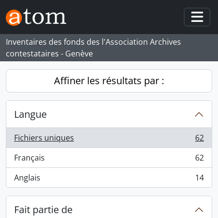
Skip to main content
Togg
Inventaires des fonds des l'Association Archives
contestataires - Genève
Affiner les résultats par :
Langue
Fichiers uniques
62
, 62 résultats
Français
62
, 62 résultats
Anglais
14
, 14 résultats
Fait partie de