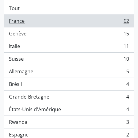
Tout
France
62
, 62 résultats
Genève
15
, 15 résultats
Italie
11
, 11 résultats
Suisse
10
, 10 résultats
Allemagne
5
, 5 résultats
Brésil
4
, 4 résultats
Grande-Bretagne
4
, 4 résultats
États-Unis d'Amérique
4
, 4 résultats
Rwanda
3
, 3 résultats
Espagne
2
, 2 résultats