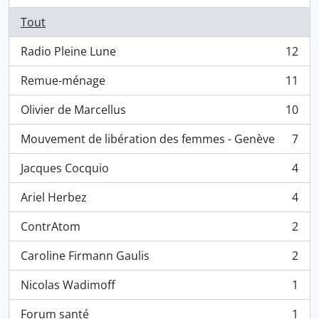
Tout
Radio Pleine Lune
12
, 12 résultats
Remue-ménage
11
, 11 résultats
Olivier de Marcellus
10
, 10 résultats
Mouvement de libération des femmes - Genève
7
, 7 résultats
Jacques Cocquio
4
, 4 résultats
Ariel Herbez
4
, 4 résultats
ContrAtom
2
, 2 résultats
Caroline Firmann Gaulis
2
, 2 résultats
Nicolas Wadimoff
1
, 1 résultats
Forum santé
1