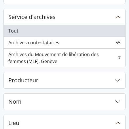
, 1 résultats
Service d'archives
Tout
Archives contestataires
55
, 55 résultats
Archives du Mouvement de libération des
7
, 7 résultats
femmes (MLF), Genève
Producteur
Nom
Lieu