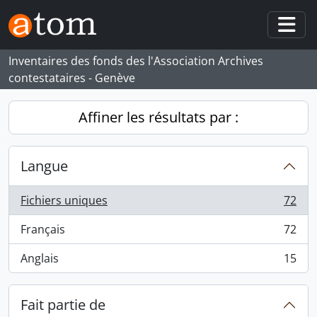
Skip to main content
Togg
Inventaires des fonds des l'Association Archives
contestataires - Genève
Affiner les résultats par :
Langue
Fichiers uniques
72
, 72 résultats
Français
72
, 72 résultats
Anglais
15
, 15 résultats
Fait partie de