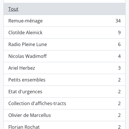
Tout
Remue-ménage
34
, 34 résultats
Clotilde Aleinick
9
, 9 résultats
Radio Pleine Lune
6
, 6 résultats
Nicolas Wadimoff
4
, 4 résultats
Ariel Herbez
3
, 3 résultats
Petits ensembles
2
, 2 résultats
Etat d'urgences
2
, 2 résultats
Collection d'affiches-tracts
2
, 2 résultats
Olivier de Marcellus
2
, 2 résultats
Florian Rochat
2