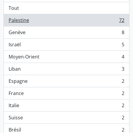
Tout
Palestine
72
, 72 résultats
Genève
8
, 8 résultats
Israël
5
, 5 résultats
Moyen-Orient
4
, 4 résultats
Liban
3
, 3 résultats
Espagne
2
, 2 résultats
France
2
, 2 résultats
Italie
2
, 2 résultats
Suisse
2
, 2 résultats
Brésil
2
, 2 résultats