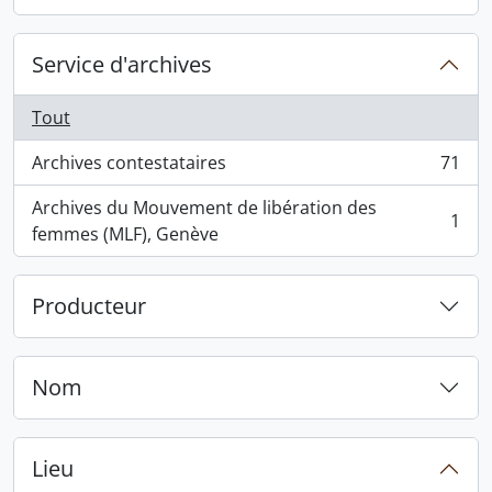
, 2 résultats
Service d'archives
Tout
Archives contestataires
71
, 71 résultats
Archives du Mouvement de libération des
1
, 1 résultats
femmes (MLF), Genève
Producteur
Nom
Lieu