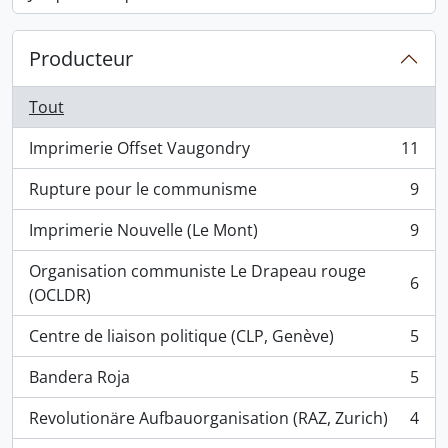
, 2 résultats
Producteur
Tout
Imprimerie Offset Vaugondry
11
, 11 résultats
Rupture pour le communisme
9
, 9 résultats
Imprimerie Nouvelle (Le Mont)
9
, 9 résultats
Organisation communiste Le Drapeau rouge
6
, 6 résultats
(OCLDR)
Centre de liaison politique (CLP, Genève)
5
, 5 résultats
Bandera Roja
5
, 5 résultats
Revolutionäre Aufbauorganisation (RAZ, Zurich)
4
, 4 résultats