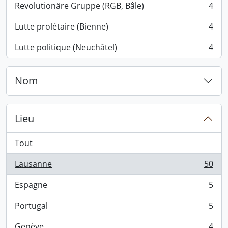
Revolutionäre Gruppe (RGB, Bâle)
4
, 4 résultats
Lutte prolétaire (Bienne)
4
, 4 résultats
Lutte politique (Neuchâtel)
4
, 4 résultats
Nom
Lieu
Tout
Lausanne
50
, 50 résultats
Espagne
5
, 5 résultats
Portugal
5
, 5 résultats
Genève
4