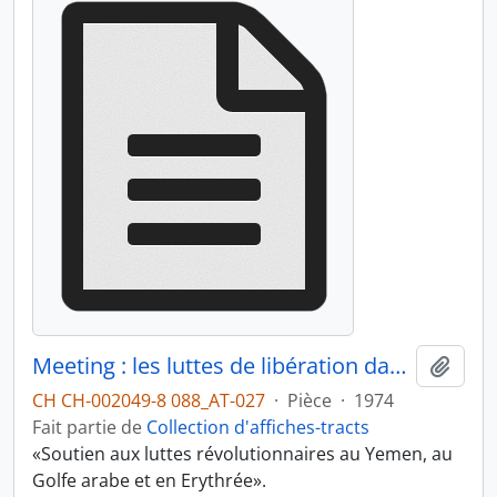
Meeting : les luttes de libération dans le Golfe arabe
Ajout
CH CH-002049-8 088_AT-027
·
Pièce
·
1974
Fait partie de
Collection d'affiches-tracts
«Soutien aux luttes révolutionnaires au Yemen, au
Golfe arabe et en Erythrée».