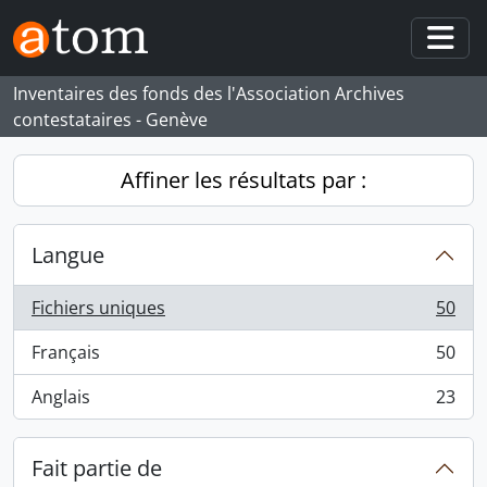
Skip to main content
Togg
Inventaires des fonds des l'Association Archives
contestataires - Genève
Affiner les résultats par :
Langue
Fichiers uniques
50
, 50 résultats
Français
50
, 50 résultats
Anglais
23
, 23 résultats
Fait partie de