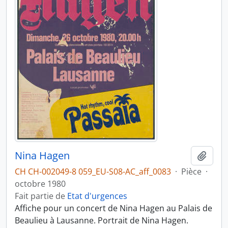
Nina Hagen
Ajout
CH CH-002049-8 059_EU-S08-AC_aff_0083
·
Pièce
·
octobre 1980
Fait partie de
Etat d'urgences
Affiche pour un concert de Nina Hagen au Palais de
Beaulieu à Lausanne. Portrait de Nina Hagen.