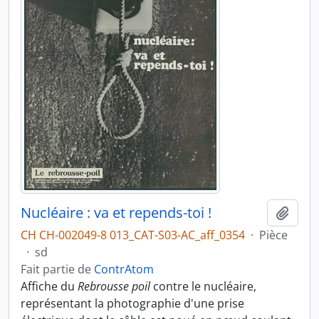
Nucléaire : va et repends-toi !
Ajout
CH CH-002049-8 013_CAT-S03-AC_aff_0354
·
Pièce
·
sd
Fait partie de
ContrAtom
Affiche du
Rebrousse poil
contre le nucléaire,
représentant la photographie d'une prise