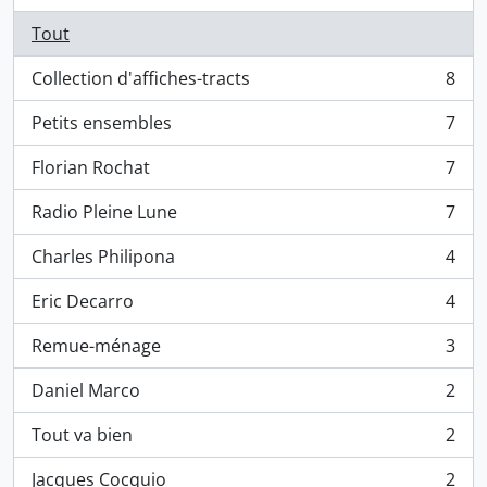
Tout
Collection d'affiches-tracts
8
, 8 résultats
Petits ensembles
7
, 7 résultats
Florian Rochat
7
, 7 résultats
Radio Pleine Lune
7
, 7 résultats
Charles Philipona
4
, 4 résultats
Eric Decarro
4
, 4 résultats
Remue-ménage
3
, 3 résultats
Daniel Marco
2
, 2 résultats
Tout va bien
2
, 2 résultats
Jacques Cocquio
2