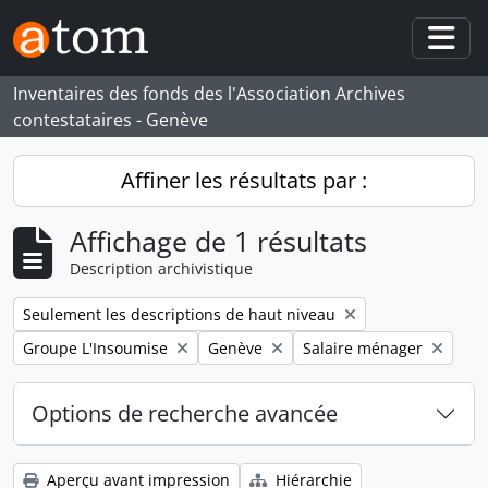
Skip to main content
Togg
Inventaires des fonds des l'Association Archives
contestataires - Genève
Affiner les résultats par :
Affichage de 1 résultats
Description archivistique
Remove filter:
Seulement les descriptions de haut niveau
Remove filter:
Remove filter:
Remove filter:
Groupe L'Insoumise
Genève
Salaire ménager
Options de recherche avancée
Aperçu avant impression
Hiérarchie