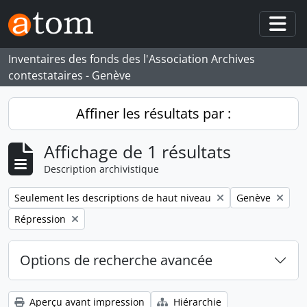
Skip to main content
Togg
Inventaires des fonds des l'Association Archives
contestataires - Genève
Affiner les résultats par :
Affichage de 1 résultats
Description archivistique
Remove filter:
Remove filter:
Seulement les descriptions de haut niveau
Genève
Remove filter:
Répression
Options de recherche avancée
Aperçu avant impression
Hiérarchie