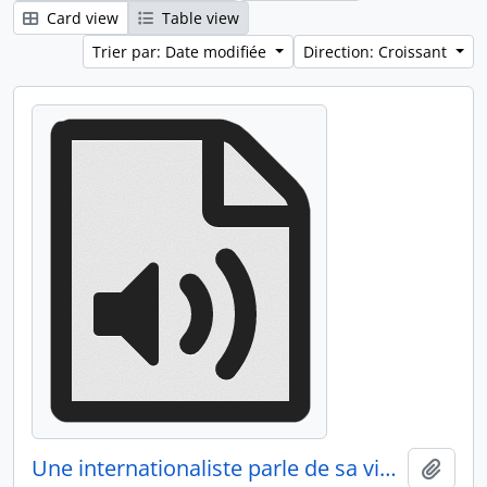
Card view
Table view
Trier par: Date modifiée
Direction: Croissant
Une internationaliste parle de sa vie chez les Miskitos du Nicaragua
Ajout