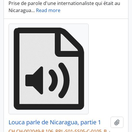
Prise de parole d'une internationaliste qui était au
Nicaragua
…
Read more
Louca parle de Nicaragua, partie 1
Ajout
CH CH-002049-8 106_RPL-S01-SS05-C-0105_B
·