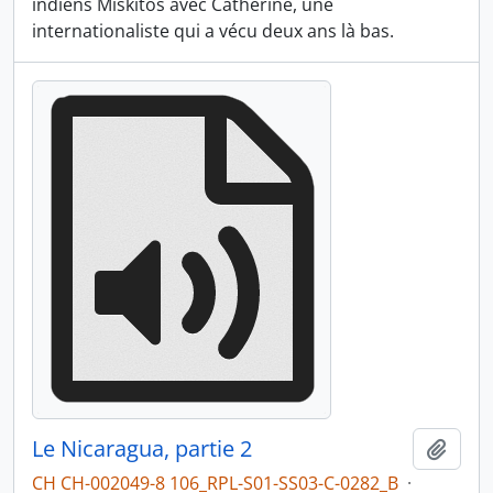
indiens Miskitos avec Catherine, une
internationaliste qui a vécu deux ans là bas.
Le Nicaragua, partie 2
Ajout
CH CH-002049-8 106_RPL-S01-SS03-C-0282_B
·