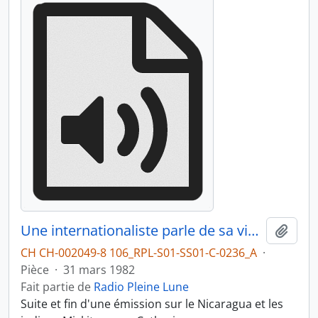
Une internationaliste parle de sa vie chez les Miskitos du Nicaragua, partie 3
Ajout
CH CH-002049-8 106_RPL-S01-SS01-C-0236_A
·
Pièce
·
31 mars 1982
Fait partie de
Radio Pleine Lune
Suite et fin d'une émission sur le Nicaragua et les