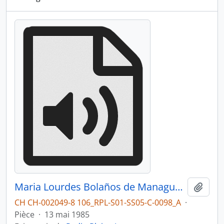
Maria Lourdes Bolaños de Managua au Nicaragua, partie 1
Ajout
CH CH-002049-8 106_RPL-S01-SS05-C-0098_A
·
Pièce
·
13 mai 1985