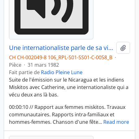
Une internationaliste parle de sa vie chez les Miskitos du Nicaragua
Ajout
CH CH-002049-8 106_RPL-S01-SS01-C-0058_B
·
Pièce
·
31 mars 1982
Fait partie de
Radio Pleine Lune
Suite de l'émission sur le Nicaragua et les indiens
Miskitos avec Catherine, une internationaliste qui a
vécu deux ans là bas.
00:00:10 // Rapport aux femmes miskitos. Travaux
communautaires. Rapports intra-familiaux et
hommes-femmes. Chanson d'une fête
…
Read more