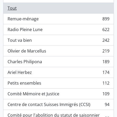
Tout
Remue-ménage
899
, 899 résultats
Radio Pleine Lune
622
, 622 résultats
Tout va bien
242
, 242 résultats
Olivier de Marcellus
219
, 219 résultats
Charles Philipona
189
, 189 résultats
Ariel Herbez
174
, 174 résultats
Petits ensembles
112
, 112 résultats
Comité Mémoire et Justice
109
, 109 résultats
Centre de contact Suisses Immigrés (CCSI)
94
, 94 résultats
Comité pour l'abolition du statut de saisonnier