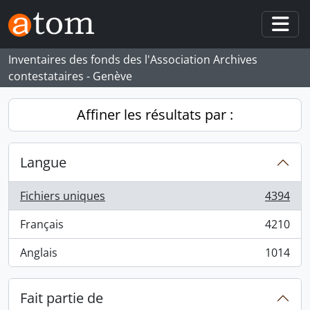
Skip to main content
Togg
Inventaires des fonds des l'Association Archives
contestataires - Genève
Affiner les résultats par :
Langue
Fichiers uniques
4394
, 4394 résultats
Français
4210
, 4210 résultats
Anglais
1014
, 1014 résultats
Fait partie de