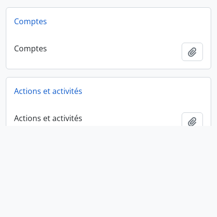
Comptes
Comptes
Ajout
Actions et activités
Actions et activités
Ajout
Collectifs de quartiers et des communes
Collectifs de quartiers et des communes
Ajout