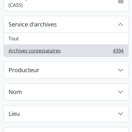
88
, 88 résultats
(CASS)
Service d'archives
Tout
Archives contestataires
4394
, 4394 résultats
Producteur
Nom
Lieu