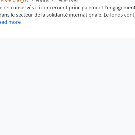
049-8 040_GC
·
Fonds
·
1968-1995
nts conservés ici concernent principalement l'engagement
ans le secteur de la solidarité internationale. Le fonds cont
ead more