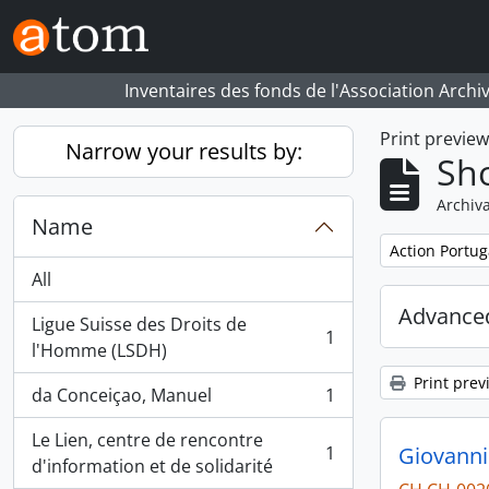
Skip to main content
Inventaires des fonds de l'Association Archi
Print previe
Narrow your results by:
Sho
Archiva
Name
Remove filter:
Action Portug
All
Advanced
Ligue Suisse des Droits de
1
, 1 results
l'Homme (LSDH)
Print prev
da Conceiçao, Manuel
1
, 1 results
Le Lien, centre de rencontre
1
Giovanni
, 1 results
d'information et de solidarité