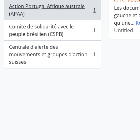
CH CH-002
Action Portugal Afrique australe
Les docume
1
, 1 results
(APAA)
gauche et d
qu'une
…
R
Comité de solidarité avec le
1
Untitled
, 1 results
peuple brésilien (CSPB)
Centrale d'alerte des
mouvements et groupes d'action
1
, 1 results
suisses