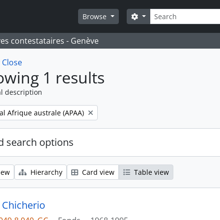
Search
Search options
Browse
ves contestataires - Genève
w
Close
wing 1 results
l description
al Afrique australe (APAA)
 search options
iew
Hierarchy
Card view
Table view
 Chicherio