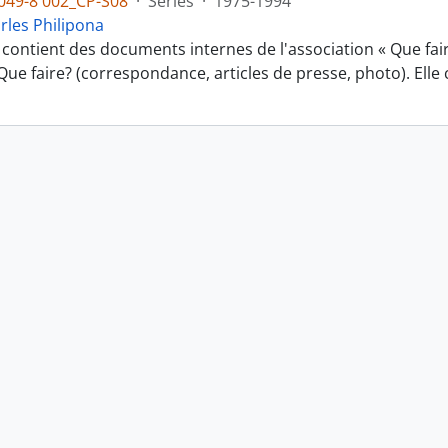
049-8 002_CP-S08
·
Series
·
1975-1994
rles Philipona
 contient des documents internes de l'association « Que fai
e Que faire? (correspondance, articles de presse, photo). El