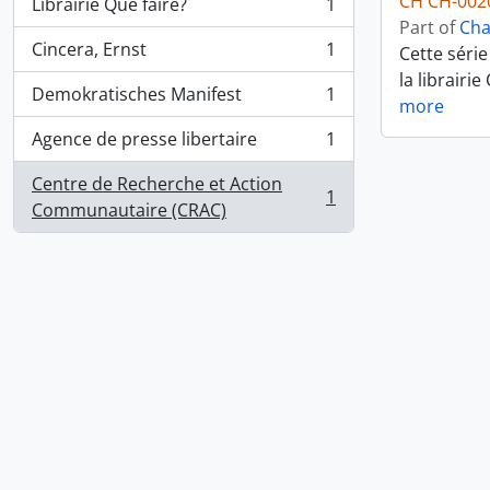
CH CH-002
Librairie Que faire?
1
, 1 results
Part of
Cha
Cincera, Ernst
1
Cette série
, 1 results
la librairi
Demokratisches Manifest
1
, 1 results
more
Agence de presse libertaire
1
, 1 results
Centre de Recherche et Action
1
, 1 results
Communautaire (CRAC)