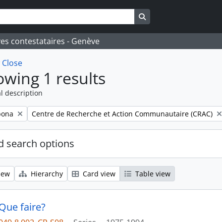
Search in browse page
ves contestataires - Genève
w
Close
wing 1 results
l description
Remove filter:
pona
Centre de Recherche et Action Communautaire (CRAC)
 search options
iew
Hierarchy
Card view
Table view
 Que faire?