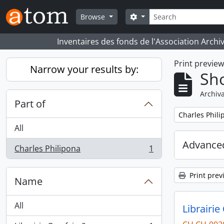
Skip to main content
Search
Search options
Browse
Inventaires des fonds de l'Association Archi
Print previe
Narrow your results by:
Sho
Archiva
Part of
Remove filter:
Charles Phili
All
Advanced
Charles Philipona
1
, 1 results
Print prev
Name
All
Librairie