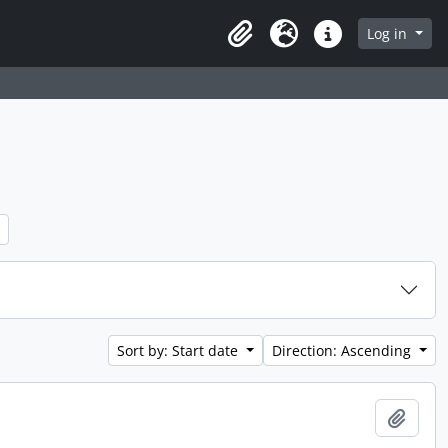
Log in
Clipboard
Language
Quick links
Sort by: Start date
Direction: Ascending
Add t