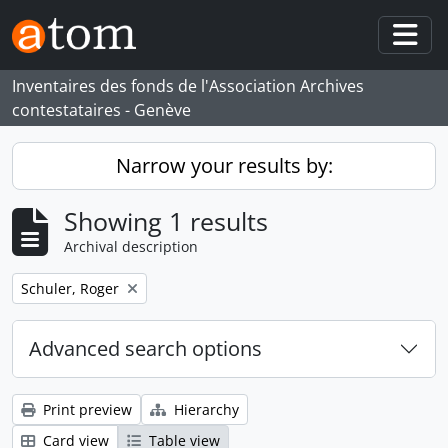
Skip to main content
Togg
Inventaires des fonds de l'Association Archives
contestataires - Genève
Narrow your results by:
Showing 1 results
Archival description
Remove filter:
Schuler, Roger
Advanced search options
Print preview
Hierarchy
Card view
Table view