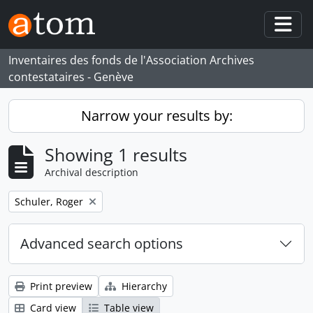
Skip to main content
Togg
Inventaires des fonds de l'Association Archives
contestataires - Genève
Narrow your results by:
Showing 1 results
Archival description
Remove filter:
Schuler, Roger
Advanced search options
Print preview
Hierarchy
Card view
Table view