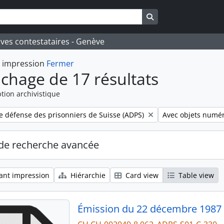
Search in browse pa
ives contestataires - Genève
t impression
Fermer
ichage de 17 résultats
tion archivistique
Remove filter:
e défense des prisonniers de Suisse (ADPS)
Avec objets numé
de recherche avancée
ant impression
Hiérarchie
Card view
Table view
Émission du 22 décembre 1987