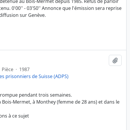
, détenue au Bois-Mermet depuis 1985. Refus de parloir
enu. 0'00'' - 03'50'' Annonce que l'émission sera reprise
diffusion sur Genève.
Ajout
Pièce
·
1987
es prisonniers de Suisse (ADPS)
errompue pendant trois semaines.
 à Bois-Mermet, à Monthey (femme de 28 ans) et dans le
ons à ce sujet