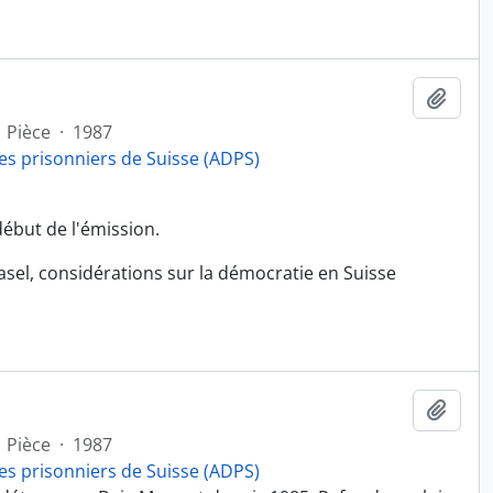
Ajout
Pièce
·
1987
es prisonniers de Suisse (ADPS)
ébut de l'émission.
 Fasel, considérations sur la démocratie en Suisse
Ajout
Pièce
·
1987
es prisonniers de Suisse (ADPS)