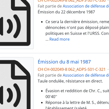
CH CH-002049-8 062_ADPS-S01-C-330
·
Fait partie de
Association de défense d
Émission du 22 décembre 1987
Ce sera la dernière émission, rem
dénoncées n'ont pas déposé plaint
politiques en Suisse et l'URSS. Con
…
Read more
Émission du 8 mai 1987
CH CH-002049-8 062_ADPS-S01-C-321
·
Fait partie de
Association de défense d
Taule ondulée, résistance en direct.
Évasion et reddition de Chr. C., su
00'40''
Réponse à la lettre de M. S., déte
l'établissement (saleté