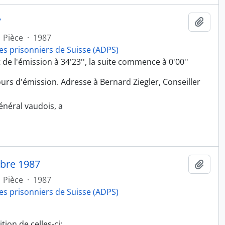
7
Ajout
Pièce
·
1987
es prisonniers de Suisse (ADPS)
e l'émission à 34'23'', la suite commence à 0'00''
s d'émission. Adresse à Bernard Ziegler, Conseiller
néral vaudois, a
mbre 1987
Ajout
Pièce
·
1987
es prisonniers de Suisse (ADPS)
tion de celles-ci;