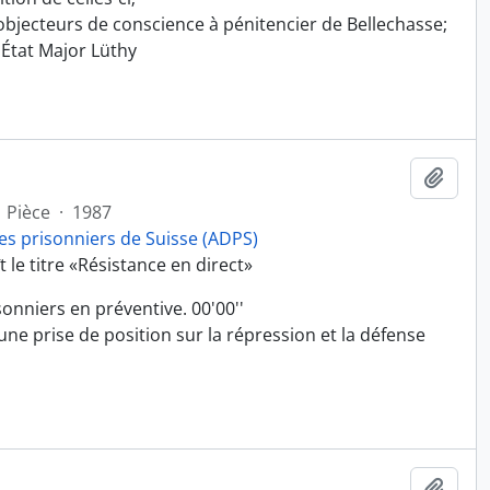
 objecteurs de conscience à pénitencier de Bellechasse;
'État Major Lüthy
Ajout
Pièce
·
1987
es prisonniers de Suisse (ADPS)
 le titre «Résistance en direct»
onniers en préventive. 00'00''
ne prise de position sur la répression et la défense
Ajout