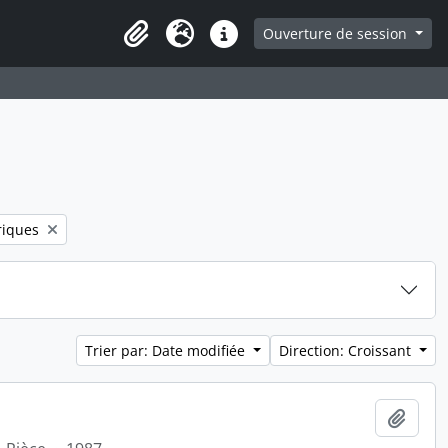
ge
Ouverture de session
Presse-papier
Langue
Liens rapides
riques
Trier par: Date modifiée
Direction: Croissant
Ajout