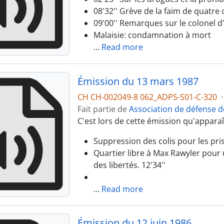
08'32'' Grève de la faim de quatre
09'00'' Remarques sur le colonel d
Malaisie: condamnation à mort
…
Read more
Émission du 13 mars 1987
CH CH-002049-8 062_ADPS-S01-C-320
·
Fait partie de
Association de défense d
C'est lors de cette émission qu'apparaît
Suppression des colis pour les pris
Quartier libre à Max Rawyler pour u
des libertés. 12'34''
…
Read more
Émission du 12 juin 1986