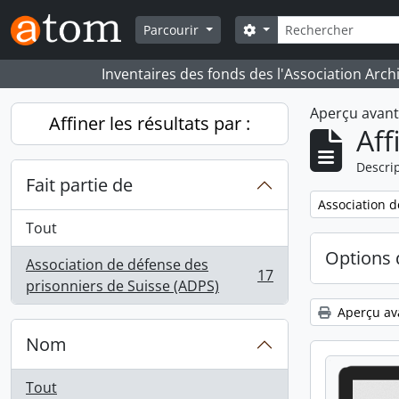
Skip to main content
Rechercher
Search options
Parcourir
Inventaires des fonds des l'Association Arch
Aperçu avan
Affiner les résultats par :
Aff
Descrip
Fait partie de
Remove filter:
Association d
Tout
Options 
Association de défense des
17
, 17 résultats
prisonniers de Suisse (ADPS)
Aperçu av
Nom
Tout