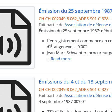
Émission du 25 septembre 198
CH CH-002049-8 062_ADPS-S01-C-328
·
Fait partie de
Association de défense d
Émission du 25 septembre 1987: début d
L'enregistrement commence en cour
d'État genevois. 0'00''
Jean-Marc Schwenter, procureur gé
…
Read more
Émissions du 4 et du 18 septe
CH CH-002049-8 062_ADPS-S01-C-327
·
Fait partie de
Association de défense d
4 septembre 1987 00'00''
02'25'' Sur les drogues et la prohibi