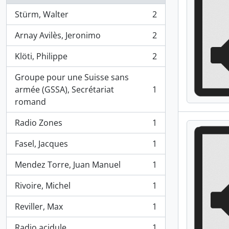
Stürm, Walter
2
, 2 résultats
Arnay Avilès, Jeronimo
2
, 2 résultats
Klöti, Philippe
2
, 2 résultats
Groupe pour une Suisse sans
armée (GSSA), Secrétariat
1
, 1 résultats
romand
Radio Zones
1
, 1 résultats
Fasel, Jacques
1
, 1 résultats
Mendez Torre, Juan Manuel
1
, 1 résultats
Rivoire, Michel
1
, 1 résultats
Reviller, Max
1
, 1 résultats
Radio acidule
1