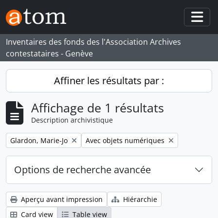
Skip to main content
Togg
Inventaires des fonds des l'Association Archives
contestataires - Genève
Affiner les résultats par :
Affichage de 1 résultats
Description archivistique
Remove filter:
Remove filter:
Glardon, Marie-Jo
Avec objets numériques
Options de recherche avancée
Aperçu avant impression
Hiérarchie
Card view
Table view