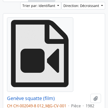
Trier par: Identifiant
Direction: Décroissant
Genève squatte (film)
Ajout
CH CH-002049-8 012_MJG-CV-001
·
Pièce
·
1982