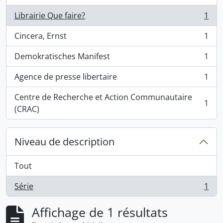
Librairie Que faire?
1
, 1 résultats
Cincera, Ernst
1
, 1 résultats
Demokratisches Manifest
1
, 1 résultats
Agence de presse libertaire
1
, 1 résultats
Centre de Recherche et Action Communautaire
1
, 1 résultats
(CRAC)
Niveau de description
Tout
Série
1
, 1 résultats
Affichage de 1 résultats