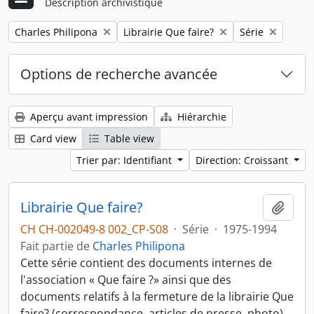
Description archivistique
Remove filter:
Remove filter:
Remove filter:
Charles Philipona
Librairie Que faire?
Série
Options de recherche avancée
Aperçu avant impression
Hiérarchie
Card view
Table view
Trier par: Identifiant
Direction: Croissant
Librairie Que faire?
Ajout
CH CH-002049-8 002_CP-S08
·
Série
·
1975-1994
Fait partie de
Charles Philipona
Cette série contient des documents internes de
l'association « Que faire ?» ainsi que des
documents relatifs à la fermeture de la librairie Que
faire? (correspondance, articles de presse, photo).