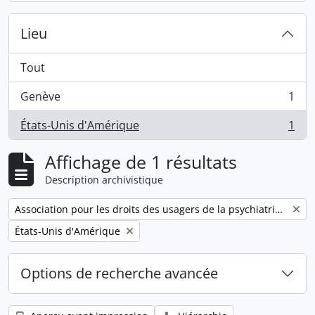
Lieu
Tout
Genève
1
, 1 résultats
États-Unis d'Amérique
1
, 1 résultats
Affichage de 1 résultats
Description archivistique
Remove filter:
Association pour les droits des usagers de la psychiatrie (ADUPSY)
Remove filter:
États-Unis d'Amérique
Options de recherche avancée