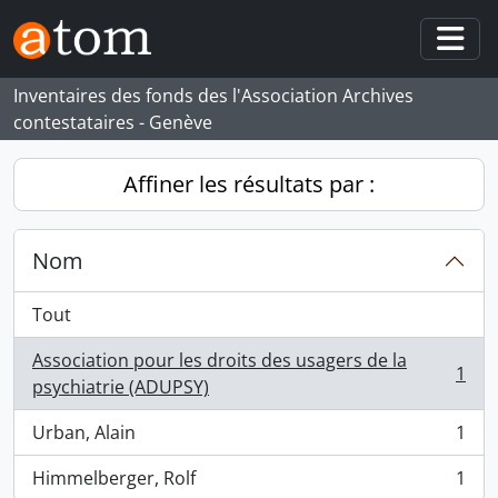
Skip to main content
Togg
Inventaires des fonds des l'Association Archives
contestataires - Genève
Affiner les résultats par :
Nom
Tout
Association pour les droits des usagers de la
1
, 1 résultats
psychiatrie (ADUPSY)
Urban, Alain
1
, 1 résultats
Himmelberger, Rolf
1
, 1 résultats