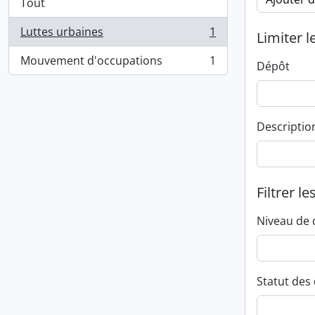
Tout
Luttes urbaines
1
Limiter l
, 1 résultats
Mouvement d'occupations
1
Dépôt
, 1 résultats
Descriptio
Filtrer le
Niveau de 
Statut des 