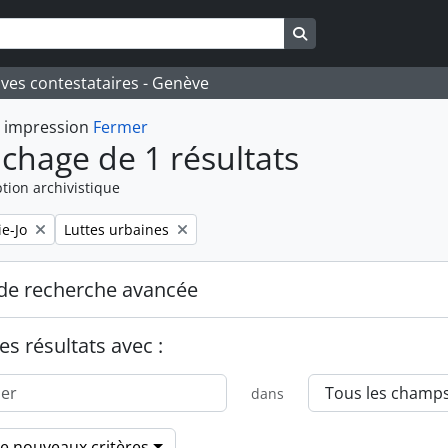
Search in browse pa
ives contestataires - Genève
t impression
Fermer
ichage de 1 résultats
tion archivistique
Remove filter:
e-Jo
Luttes urbaines
de recherche avancée
es résultats avec :
dans
de nouveaux critères