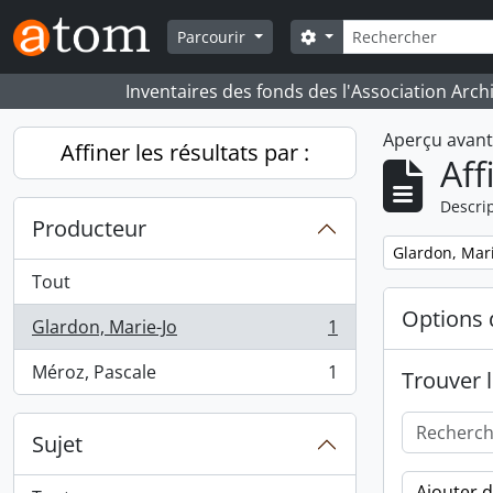
Skip to main content
Rechercher
Search options
Parcourir
Inventaires des fonds des l'Association Arch
Aperçu avan
Affiner les résultats par :
Aff
Descrip
Producteur
Remove filter:
Glardon, Mari
Tout
Options 
Glardon, Marie-Jo
1
, 1 résultats
Méroz, Pascale
1
Trouver l
, 1 résultats
Sujet
Ajouter 