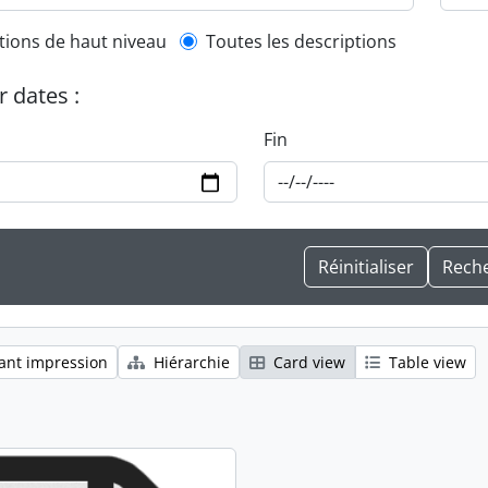
l description filter
tions de haut niveau
Toutes les descriptions
r dates :
Fin
ant impression
Hiérarchie
Card view
Table view