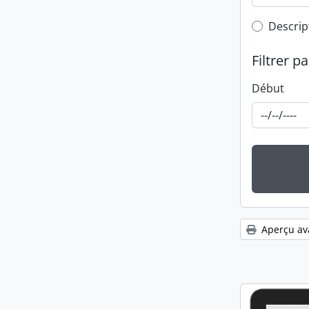
Top-leve
Descrip
Filtrer pa
Début
Aperçu av