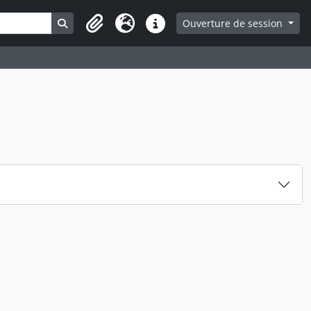
Search in browse page
Ouverture de session
Presse-papier
Langue
Liens rapides