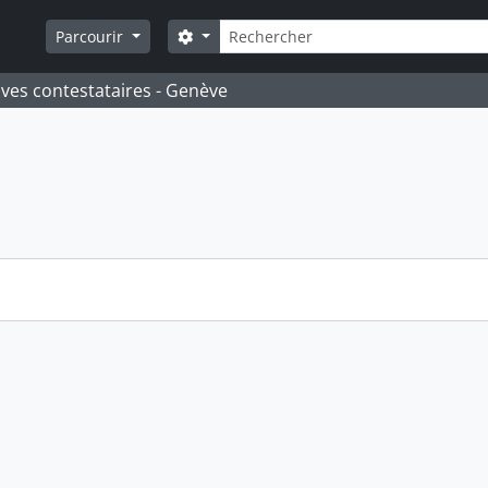
Rechercher
Search options
Parcourir
ives contestataires - Genève