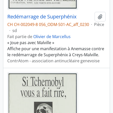
Redémarrage de Superphénix
Ajout
CH CH-002049-8 056_ODM-S01-AC_aff_0230
·
Pièce
·
sd
Fait partie de
Olivier de Marcellus
« Joue pas avec Malville »
Affiche pour une manifestation à Anemasse contre
le redémarrage de Superphénix à Creys-Malville.
ContrAtom - association antinucléaire genevoise