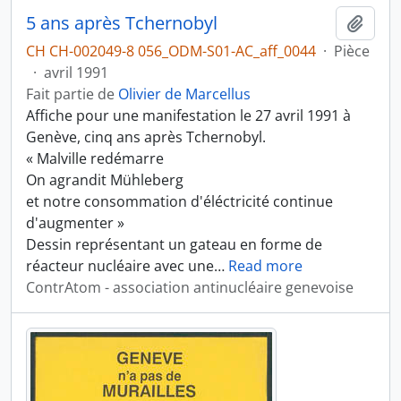
5 ans après Tchernobyl
Ajout
CH CH-002049-8 056_ODM-S01-AC_aff_0044
·
Pièce
·
avril 1991
Fait partie de
Olivier de Marcellus
Affiche pour une manifestation le 27 avril 1991 à
Genève, cinq ans après Tchernobyl.
« Malville redémarre
On agrandit Mühleberg
et notre consommation d'éléctricité continue
d'augmenter »
Dessin représentant un gateau en forme de
réacteur nucléaire avec une
…
Read more
ContrAtom - association antinucléaire genevoise