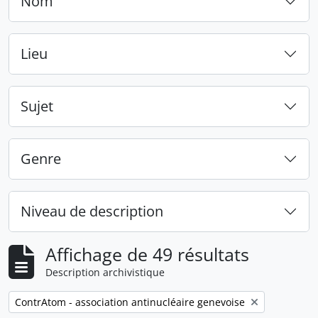
Nom
Lieu
Sujet
Genre
Niveau de description
Affichage de 49 résultats
Description archivistique
Remove filter:
ContrAtom - association antinucléaire genevoise