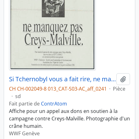
Si Tchernobyl vous a fait rire, ne manquez pas Creys-Malville
Ajout
CH CH-002049-8 013_CAT-S03-AC_aff_0241
·
Pièce
·
sd
Fait partie de
ContrAtom
Affiche pour un appel aux dons en soutien à la
campagne contre Creys-Malville. Photographie d'un
crâne humain.
WWF Genève