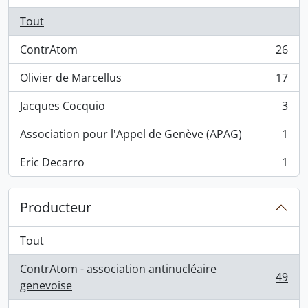
Tout
ContrAtom
26
, 26 résultats
Olivier de Marcellus
17
, 17 résultats
Jacques Cocquio
3
, 3 résultats
Association pour l'Appel de Genève (APAG)
1
, 1 résultats
Eric Decarro
1
, 1 résultats
Producteur
Tout
ContrAtom - association antinucléaire
49
, 49 résultats
genevoise