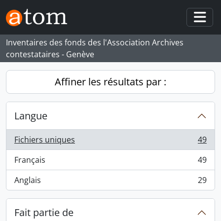
Skip to main content
Togg
Inventaires des fonds des l'Association Archives
contestataires - Genève
Affiner les résultats par :
Langue
Fichiers uniques
49
, 49 résultats
Français
49
, 49 résultats
Anglais
29
, 29 résultats
Fait partie de