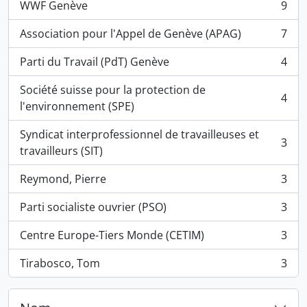
WWF Genève
9
, 9 résultats
Association pour l'Appel de Genève (APAG)
7
, 7 résultats
Parti du Travail (PdT) Genève
4
, 4 résultats
Société suisse pour la protection de
4
, 4 résultats
l'environnement (SPE)
Syndicat interprofessionnel de travailleuses et
3
, 3 résultats
travailleurs (SIT)
Reymond, Pierre
3
, 3 résultats
Parti socialiste ouvrier (PSO)
3
, 3 résultats
Centre Europe-Tiers Monde (CETIM)
3
, 3 résultats
Tirabosco, Tom
3
, 3 résultats