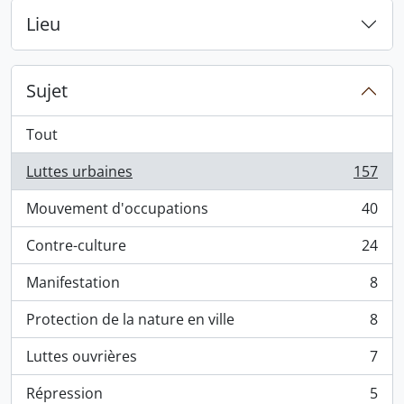
Lieu
Sujet
Tout
Luttes urbaines
157
, 157 résultats
Mouvement d'occupations
40
, 40 résultats
Contre-culture
24
, 24 résultats
Manifestation
8
, 8 résultats
Protection de la nature en ville
8
, 8 résultats
Luttes ouvrières
7
, 7 résultats
Répression
5
, 5 résultats