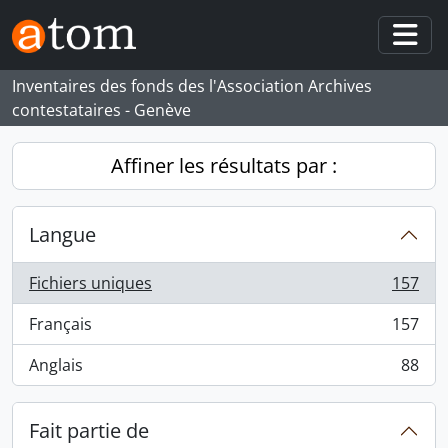
Skip to main content
Togg
Inventaires des fonds des l'Association Archives
contestataires - Genève
Affiner les résultats par :
Langue
Fichiers uniques
157
, 157 résultats
Français
157
, 157 résultats
Anglais
88
, 88 résultats
Fait partie de