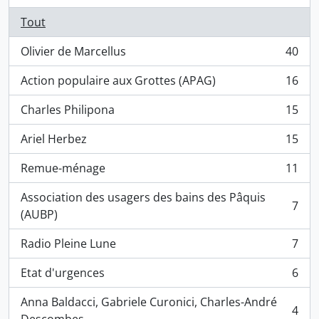
Tout
Olivier de Marcellus
40
, 40 résultats
Action populaire aux Grottes (APAG)
16
, 16 résultats
Charles Philipona
15
, 15 résultats
Ariel Herbez
15
, 15 résultats
Remue-ménage
11
, 11 résultats
Association des usagers des bains des Pâquis
7
, 7 résultats
(AUBP)
Radio Pleine Lune
7
, 7 résultats
Etat d'urgences
6
, 6 résultats
Anna Baldacci, Gabriele Curonici, Charles-André
4
, 4 résultats