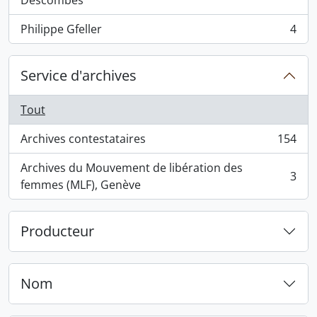
Descombes
Philippe Gfeller
4
, 4 résultats
Service d'archives
Tout
Archives contestataires
154
, 154 résultats
Archives du Mouvement de libération des
3
, 3 résultats
femmes (MLF), Genève
Producteur
Nom