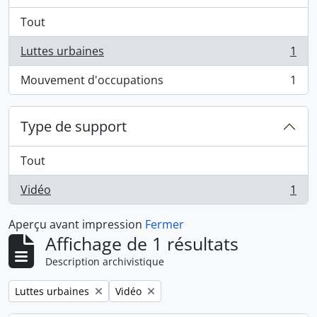
Tout
Luttes urbaines
1
, 1 résultats
Mouvement d'occupations
1
, 1 résultats
Type de support
Tout
Vidéo
1
, 1 résultats
Aperçu avant impression
Fermer
Affichage de 1 résultats
Description archivistique
Remove filter:
Remove filter:
Luttes urbaines
Vidéo