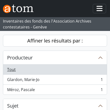
Skip to main content
Togg
Inventaires des fonds des l'Association Archives
contestataires - Genève
Affiner les résultats par :
Producteur
Tout
Glardon, Marie-Jo
1
, 1 résultats
Méroz, Pascale
1
, 1 résultats
Sujet