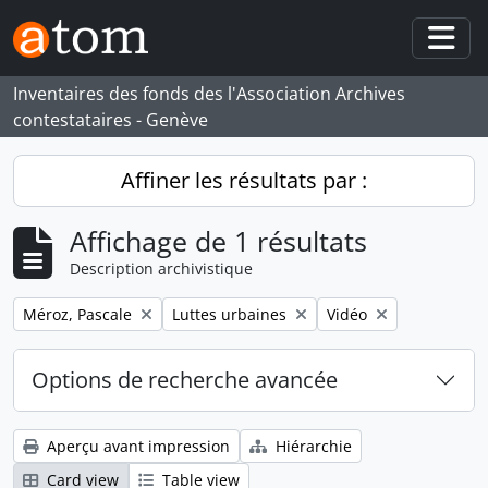
Skip to main content
Togg
Inventaires des fonds des l'Association Archives
contestataires - Genève
Affiner les résultats par :
Affichage de 1 résultats
Description archivistique
Remove filter:
Remove filter:
Remove filter:
Méroz, Pascale
Luttes urbaines
Vidéo
Options de recherche avancée
Aperçu avant impression
Hiérarchie
Card view
Table view