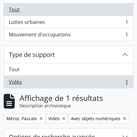
Tout
Luttes urbaines
1
, 1 résultats
Mouvement d'occupations
1
, 1 résultats
Type de support
Tout
Vidéo
1
, 1 résultats
Affichage de 1 résultats
Description archivistique
Remove filter:
Remove filter:
Remove filter:
Méroz, Pascale
Vidéo
Avec objets numériques
Options de recherche avancée