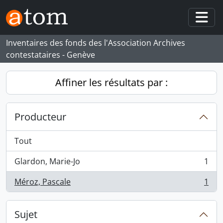
Skip to main content
Togg
Inventaires des fonds des l'Association Archives
contestataires - Genève
Affiner les résultats par :
Producteur
Tout
Glardon, Marie-Jo
1
, 1 résultats
Méroz, Pascale
1
, 1 résultats
Sujet