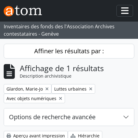
Skip to main content
Togg
Inventaires des fonds des l'Association Archives
contestataires - Genève
Affiner les résultats par :
Affichage de 1 résultats
Description archivistique
Remove filter:
Remove filter:
Glardon, Marie-Jo
Luttes urbaines
Remove filter:
Avec objets numériques
Options de recherche avancée
Aperçu avant impression
Hiérarchie