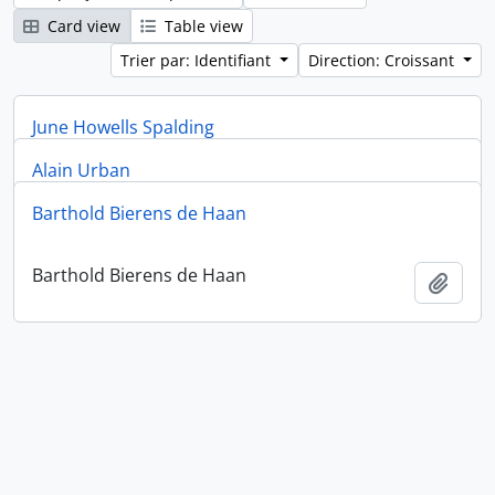
Card view
Table view
Trier par: Identifiant
Direction: Croissant
June Howells Spalding
Alain Urban
June Howells Spalding
Ajout
Barthold Bierens de Haan
Alain Urban
Ajout
Barthold Bierens de Haan
Ajout